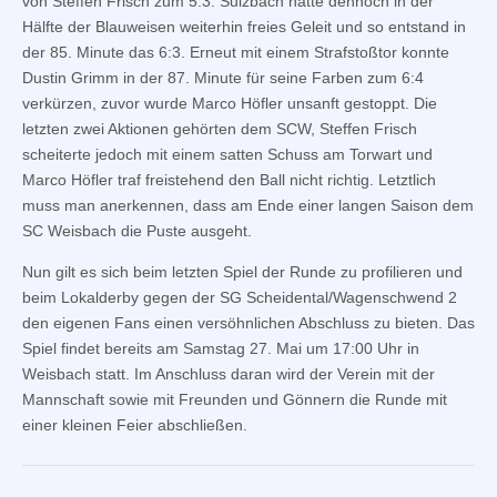
von Steffen Frisch zum 5:3. Sulzbach hatte dennoch in der
Hälfte der Blauweisen weiterhin freies Geleit und so entstand in
der 85. Minute das 6:3. Erneut mit einem Strafstoßtor konnte
Dustin Grimm in der 87. Minute für seine Farben zum 6:4
verkürzen, zuvor wurde Marco Höfler unsanft gestoppt. Die
letzten zwei Aktionen gehörten dem SCW, Steffen Frisch
scheiterte jedoch mit einem satten Schuss am Torwart und
Marco Höfler traf freistehend den Ball nicht richtig. Letztlich
muss man anerkennen, dass am Ende einer langen Saison dem
SC Weisbach die Puste ausgeht.
Nun gilt es sich beim letzten Spiel der Runde zu profilieren und
beim Lokalderby gegen der SG Scheidental/Wagenschwend 2
den eigenen Fans einen versöhnlichen Abschluss zu bieten. Das
Spiel findet bereits am Samstag 27. Mai um 17:00 Uhr in
Weisbach statt. Im Anschluss daran wird der Verein mit der
Mannschaft sowie mit Freunden und Gönnern die Runde mit
einer kleinen Feier abschließen.