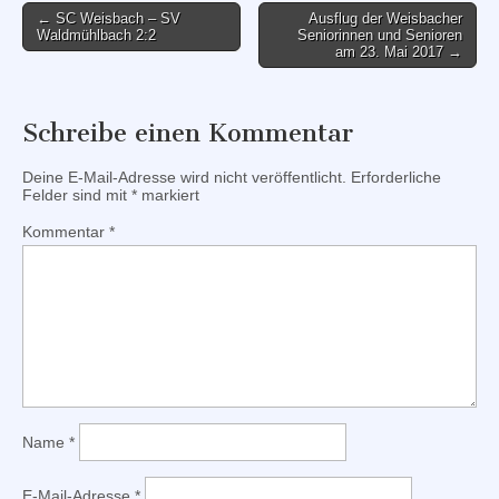
Post
← SC Weisbach – SV
Ausflug der Weisbacher
Waldmühlbach 2:2
Seniorinnen und Senioren
navigation
am 23. Mai 2017 →
Schreibe einen Kommentar
Deine E-Mail-Adresse wird nicht veröffentlicht.
Erforderliche
Felder sind mit
*
markiert
Kommentar
*
Name
*
E-Mail-Adresse
*