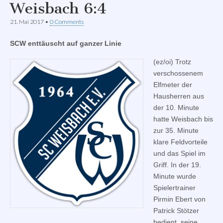
Weisbach 6:4
21. Mai 2017
•
0 Comments
SCW enttäuscht auf ganzer Linie
(ez/oi) Trotz
verschossenem
Elfmeter der
Hausherren aus
der 10. Minute
hatte Weisbach bis
zur 35. Minute
klare Feldvorteile
und das Spiel im
Griff. In der 19.
Minute wurde
Spielertrainer
Pirmin Ebert von
Patrick Stötzer
bedient, seine