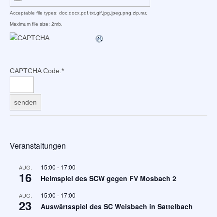
Acceptable file types: doc,docx,pdf,txt,gif,jpg,jpeg,png,zip,rar.
Maximum file size: 2mb.
CAPTCHA Code:
*
Veranstaltungen
15:00
-
17:00
AUG.
16
Heimspiel des SCW gegen FV Mosbach 2
15:00
-
17:00
AUG.
23
Auswärtsspiel des SC Weisbach in Sattelbach