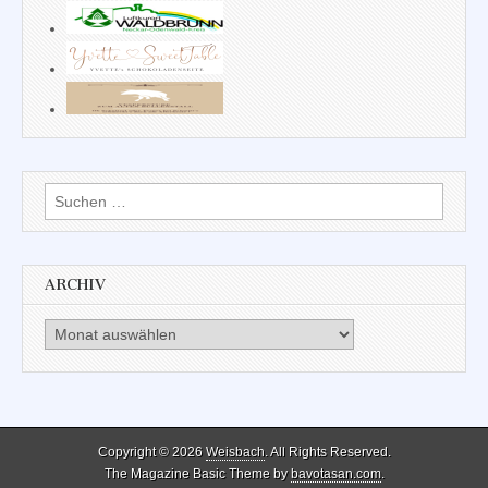
Suchen
nach:
ARCHIV
Archiv
Copyright © 2026
Weisbach
. All Rights Reserved.
The Magazine Basic Theme by
bavotasan.com
.