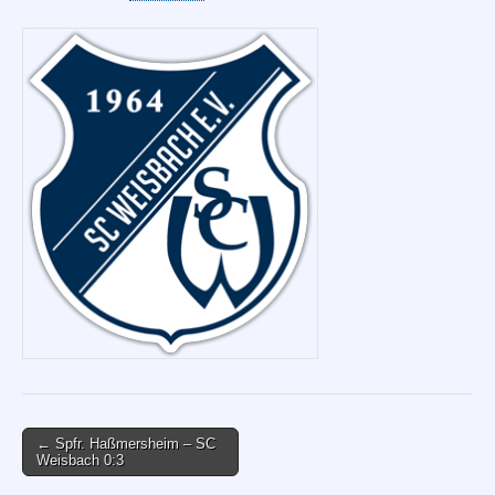
Post
← Spfr. Haßmersheim – SC
Weisbach 0:3
navigation