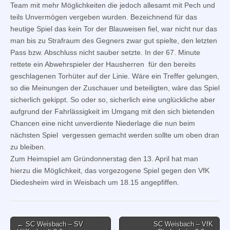
Team mit mehr Möglichkeiten die jedoch allesamt mit Pech und
teils Unvermögen vergeben wurden. Bezeichnend für das
heutige Spiel das kein Tor der Blauweisen fiel, war nicht nur das
man bis zu Strafraum des Gegners zwar gut spielte, den letzten
Pass bzw. Abschluss nicht sauber setzte. In der 67. Minute
rettete ein Abwehrspieler der Hausherren für den bereits
geschlagenen Torhüter auf der Linie. Wäre ein Treffer gelungen,
so die Meinungen der Zuschauer und beteiligten, wäre das Spiel
sicherlich gekippt. So oder so, sicherlich eine unglückliche aber
aufgrund der Fahrlässigkeit im Umgang mit den sich bietenden
Chancen eine nicht unverdiente Niederlage die nun beim
nächsten Spiel vergessen gemacht werden sollte um oben dran
zu bleiben.
Zum Heimspiel am Gründonnerstag den 13. April hat man
hierzu die Möglichkeit, das vorgezogene Spiel gegen den VfK
Diedesheim wird in Weisbach um 18.15 angepfiffen.
Post
← SC Weisbach – SV
SC Weisbach – VfK