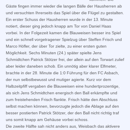
Gäste fingen immer wieder die langen Bälle der Hausherren ab
und versuchten Ihrerseits das Spiel über die Flügel zu gestalten.
Ein erster Schuss der Hausherren wurde in der 13. Minute
notiert, dieser ging jedoch knapp am Tor von Daniel Haas
vorbei. In der Folgezeit kamen die Blauweisen besser ins Spiel
und ein schnell vorgetragener Spielzug über Steffen Frisch und
Marco Höfler, der über Tor zielte, zu einer ersten guten
Möglichkeit. Sechs Minuten (24.) später spielte Jens
Schmidtchen Patrick Stötzer frei, der allein auf den Torwart zulief
aber leider daneben schob. Ein unnötig aber klarer Elfmeter,
brachte in der 28. Minute die 1:0 Führung für den FC Asbach,
der nun selbstbewusst und mutiger agierte. Kurz vor dem
Halbzeitpfiff vergaben die Blauweisen eine hundertprozentige,
als sich Jens Schmidtchen energisch den Ball erkämpfte und
zum freistehenden Frisch flankte. Frisch hätte den Abschluss
selbst machen können, bevorzugte jedoch die Ablage auf den
besser postierten Patrick Stötzer, der den Ball nicht richtig traf
uns somit knapp am Gehäuse vorbei schoss.
Die zweite Hälfte sah nicht anders aus, Weisbach das aktivere