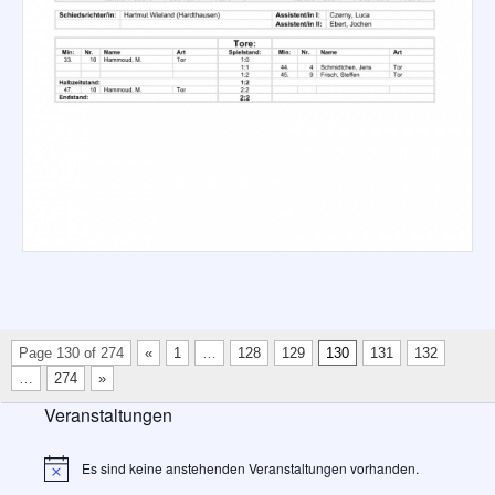
Page 130 of 274
«
1
…
128
129
130
131
132
…
274
»
Veranstaltungen
Es sind keine anstehenden Veranstaltungen vorhanden.
H
i