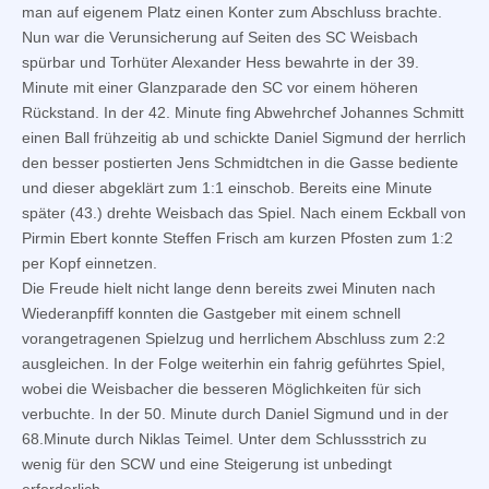
man auf eigenem Platz einen Konter zum Abschluss brachte.
Nun war die Verunsicherung auf Seiten des SC Weisbach
spürbar und Torhüter Alexander Hess bewahrte in der 39.
Minute mit einer Glanzparade den SC vor einem höheren
Rückstand. In der 42. Minute fing Abwehrchef Johannes Schmitt
einen Ball frühzeitig ab und schickte Daniel Sigmund der herrlich
den besser postierten Jens Schmidtchen in die Gasse bediente
und dieser abgeklärt zum 1:1 einschob. Bereits eine Minute
später (43.) drehte Weisbach das Spiel. Nach einem Eckball von
Pirmin Ebert konnte Steffen Frisch am kurzen Pfosten zum 1:2
per Kopf einnetzen.
Die Freude hielt nicht lange denn bereits zwei Minuten nach
Wiederanpfiff konnten die Gastgeber mit einem schnell
vorangetragenen Spielzug und herrlichem Abschluss zum 2:2
ausgleichen. In der Folge weiterhin ein fahrig geführtes Spiel,
wobei die Weisbacher die besseren Möglichkeiten für sich
verbuchte. In der 50. Minute durch Daniel Sigmund und in der
68.Minute durch Niklas Teimel. Unter dem Schlussstrich zu
wenig für den SCW und eine Steigerung ist unbedingt
erforderlich.