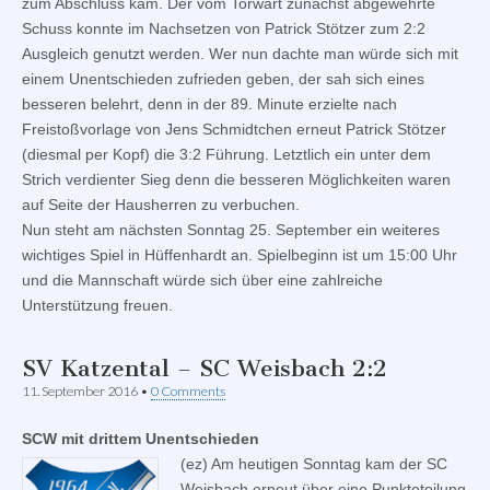
zum Abschluss kam. Der vom Torwart zunächst abgewehrte
Schuss konnte im Nachsetzen von Patrick Stötzer zum 2:2
Ausgleich genutzt werden. Wer nun dachte man würde sich mit
einem Unentschieden zufrieden geben, der sah sich eines
besseren belehrt, denn in der 89. Minute erzielte nach
Freistoßvorlage von Jens Schmidtchen erneut Patrick Stötzer
(diesmal per Kopf) die 3:2 Führung. Letztlich ein unter dem
Strich verdienter Sieg denn die besseren Möglichkeiten waren
auf Seite der Hausherren zu verbuchen.
Nun steht am nächsten Sonntag 25. September ein weiteres
wichtiges Spiel in Hüffenhardt an. Spielbeginn ist um 15:00 Uhr
und die Mannschaft würde sich über eine zahlreiche
Unterstützung freuen.
SV Katzental – SC Weisbach 2:2
11. September 2016
•
0 Comments
SCW mit drittem Unentschieden
(ez) Am heutigen Sonntag kam der SC
Weisbach erneut über eine Punkteteilung