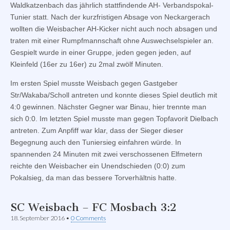
Waldkatzenbach das jährlich stattfindende AH- Verbandspokal-
Tunier statt. Nach der kurzfristigen Absage von Neckargerach
wollten die Weisbacher AH-Kicker nicht auch noch absagen und
traten mit einer Rumpfmannschaft ohne Auswechselspieler an.
Gespielt wurde in einer Gruppe, jeden gegen jeden, auf
Kleinfeld (16er zu 16er) zu 2mal zwölf Minuten.
Im ersten Spiel musste Weisbach gegen Gastgeber
Str/Wakaba/Scholl antreten und konnte dieses Spiel deutlich mit
4:0 gewinnen. Nächster Gegner war Binau, hier trennte man
sich 0:0. Im letzten Spiel musste man gegen Topfavorit Dielbach
antreten. Zum Anpfiff war klar, dass der Sieger dieser
Begegnung auch den Tuniersieg einfahren würde. In
spannenden 24 Minuten mit zwei verschossenen Elfmetern
reichte den Weisbacher ein Unendschieden (0:0) zum
Pokalsieg, da man das bessere Torverhältnis hatte.
SC Weisbach – FC Mosbach 3:2
18. September 2016
•
0 Comments