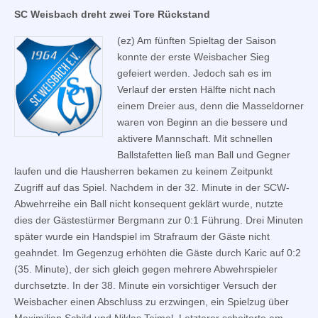
SC Weisbach dreht zwei Tore Rückstand
(ez) Am fünften Spieltag der Saison
konnte der erste Weisbacher Sieg
gefeiert werden. Jedoch sah es im
Verlauf der ersten Hälfte nicht nach
einem Dreier aus, denn die Masseldorner
waren von Beginn an die bessere und
aktivere Mannschaft. Mit schnellen
Ballstafetten ließ man Ball und Gegner
laufen und die Hausherren bekamen zu keinem Zeitpunkt
Zugriff auf das Spiel. Nachdem in der 32. Minute in der SCW-
Abwehrreihe ein Ball nicht konsequent geklärt wurde, nutzte
dies der Gästestürmer Bergmann zur 0:1 Führung. Drei Minuten
später wurde ein Handspiel im Strafraum der Gäste nicht
geahndet. Im Gegenzug erhöhten die Gäste durch Karic auf 0:2
(35. Minute), der sich gleich gegen mehrere Abwehrspieler
durchsetzte. In der 38. Minute ein vorsichtiger Versuch der
Weisbacher einen Abschluss zu erzwingen, ein Spielzug über
Maximilian Schild und Niklas Teimel. Letzterer scheiterte am