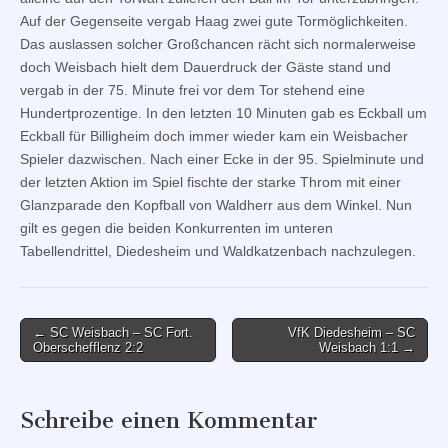
Auf der Gegenseite vergab Haag zwei gute Tormöglichkeiten.
Das auslassen solcher Großchancen rächt sich normalerweise
doch Weisbach hielt dem Dauerdruck der Gäste stand und
vergab in der 75. Minute frei vor dem Tor stehend eine
Hundertprozentige. In den letzten 10 Minuten gab es Eckball um
Eckball für Billigheim doch immer wieder kam ein Weisbacher
Spieler dazwischen. Nach einer Ecke in der 95. Spielminute und
der letzten Aktion im Spiel fischte der starke Throm mit einer
Glanzparade den Kopfball von Waldherr aus dem Winkel. Nun
gilt es gegen die beiden Konkurrenten im unteren
Tabellendrittel, Diedesheim und Waldkatzenbach nachzulegen.
Post
← SC Weisbach – SC Fort.
VfK Diedesheim – SC
Oberschefflenz 2:2
Weisbach 1:1 →
navigation
Schreibe einen Kommentar