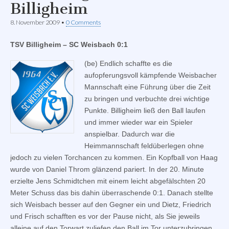
Billigheim
8. November 2009
•
0 Comments
TSV Billigheim – SC Weisbach 0:1
(be) Endlich schaffte es die
aufopferungsvoll kämpfende Weisbacher
Mannschaft eine Führung über die Zeit
zu bringen und verbuchte drei wichtige
Punkte. Billigheim ließ den Ball laufen
und immer wieder war ein Spieler
anspielbar. Dadurch war die
Heimmannschaft feldüberlegen ohne
jedoch zu vielen Torchancen zu kommen. Ein Kopfball von Haag
wurde von Daniel Throm glänzend pariert. In der 20. Minute
erzielte Jens Schmidtchen mit einem leicht abgefälschten 20
Meter Schuss das bis dahin überraschende 0:1. Danach stellte
sich Weisbach besser auf den Gegner ein und Dietz, Friedrich
und Frisch schafften es vor der Pause nicht, als Sie jeweils
alleine auf den Torwart zuliefen den Ball im Tor unterzubringen.