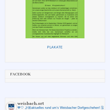
PLAKATE
FACEBOOK
weisbach.ort
💙🤍
🤳🏼aktuelles rund um‘s Weisbacher Dorfgeschehen!
🗓️