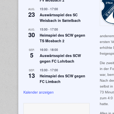
FV Mosbach 2
15:00
-
17:00
AUG.
23
Auswärtsspiel des SC
Weisbach in Sattelbach
15:00
-
17:00
AUG.
30
Heimspiel des SCW gegen
anderem 
TS Mosbach 2
ersten V
erhöhte 
16:00
-
18:00
SEP.
5
freigesp
Auswärtsspiel des SCW
gegen FC Lohrbach
Die zwei
in der F
15:00
-
17:00
SEP.
13
war, bem
Heimspiel des SCW gegen
Nach der
FC Limbach
selbst i
Kalender anzeigen
73 Minut
zum 4:0 
hatte.
Alles in