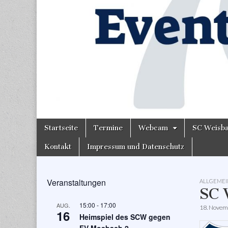
Skip
Main
Startseite
Termine
Webcam
SC Weisb
to
menu
content
Kontakt
Impressum und Datenschutz
Veranstaltungen
ALLGEMEI
SC 
15:00
-
17:00
AUG.
18. Novem
16
Heimspiel des SCW gegen