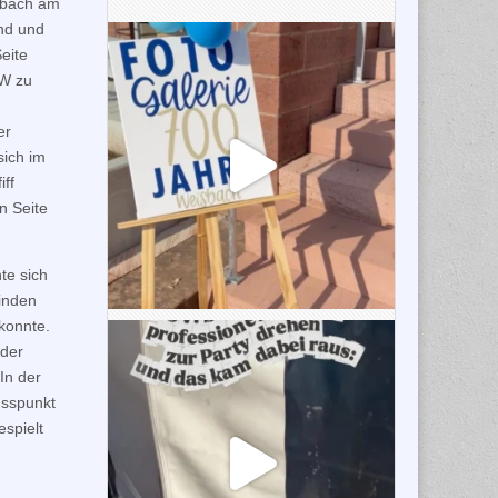
sbach am
nd und
eite
CW zu
er
sich im
iff
n Seite
te sich
inden
konnte.
der
In der
usspunkt
espielt