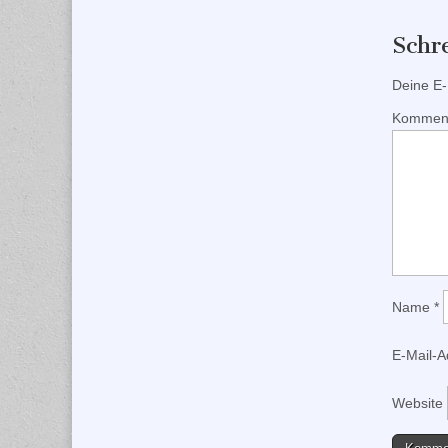
Schr
Deine E-M
Kommen
Name
*
E-Mail-
Website