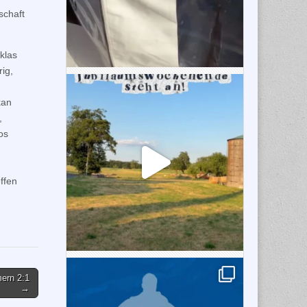
schaft
klas
ig,
kan
,
os
effen
ern 2:1
→