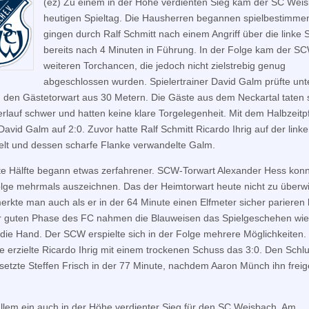
(ez) Zu einem in der Höhe verdienten Sieg kam der SC Wei
heutigen Spieltag. Die Hausherren begannen spielbestimme
gingen durch Ralf Schmitt nach einem Angriff über die linke S
bereits nach 4 Minuten in Führung. In der Folge kam der S
weiteren Torchancen, die jedoch nicht zielstrebig genug
abgeschlossen wurden. Spielertrainer David Galm prüfte unt
den Gästetorwart aus 30 Metern. Die Gäste aus dem Neckartal taten 
erlauf schwer und hatten keine klare Torgelegenheit. Mit dem Halbzeitpf
David Galm auf 2:0. Zuvor hatte Ralf Schmitt Ricardo Ihrig auf der linke
ielt und dessen scharfe Flanke verwandelte Galm.
te Hälfte begann etwas zerfahrener. SCW-Torwart Alexander Hess konn
olge mehrmals auszeichnen. Das der Heimtorwart heute nicht zu überw
erkte man auch als er in der 64 Minute einen Elfmeter sicher parieren 
 guten Phase des FC nahmen die Blauweisen das Spielgeschehen wie
n die Hand. Der SCW erspielte sich in der Folge mehrere Möglichkeiten. 
e erzielte Ricardo Ihrig mit einem trockenen Schuss das 3:0. Den Schl
setzte Steffen Frisch in der 77 Minute, nachdem Aaron Münch ihn freig
 allem ein auch in der Höhe verdienter Sieg für den SC Weisbach. Am