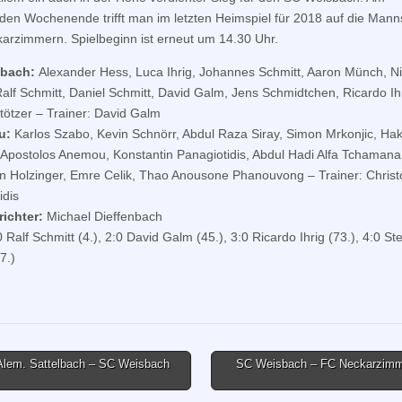
n Wochenende trifft man im letzten Heimspiel für 2018 auf die Mann
arzimmern. Spielbeginn ist erneut um 14.30 Uhr.
sbach:
Alexander Hess, Luca Ihrig, Johannes Schmitt, Aaron Münch, Ni
Ralf Schmitt, Daniel Schmitt, David Galm, Jens Schmidtchen, Ricardo Ihr
Stötzer – Trainer: David Galm
u:
Karlos Szabo, Kevin Schnörr, Abdul Raza Siray, Simon Mrkonjic, Ha
Apostolos Anemou, Konstantin Panagiotidis, Abdul Hadi Alfa Tchamana
n Holzinger, Emre Celik, Thao Anousone Phanouvong – Trainer: Christ
idis
ichter:
Michael Dieffenbach
 Ralf Schmitt (4.), 2:0 David Galm (45.), 3:0 Ricardo Ihrig (73.), 4:0 St
7.)
lem. Sattelbach – SC Weisbach
SC Weisbach – FC Neckarzimm
tion