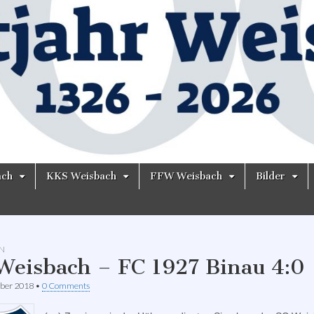
ach
KKS Weisbach
FFW Weisbach
Bilder
N
Weisbach – FC 1927 Binau 4:0
ber 2018
•
0 Comments