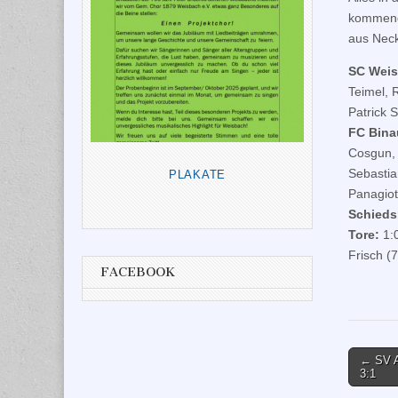
kommende
aus Neck
SC Wei
Teimel, 
Patrick 
FC Bina
Cosgun, 
Sebastia
PLAKATE
Panagiot
Schiedsr
Tore:
1:0
Frisch (7
FACEBOOK
Post
← SV A
3:1
naviga