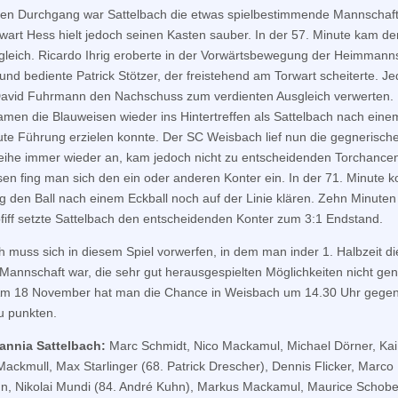
en Durchgang war Sattelbach die etwas spielbestimmende Mannschaft
wart Hess hielt jedoch seinen Kasten sauber. In der 57. Minute kam d
leich. Ricardo Ihrig eroberte in der Vorwärtsbewegung der Heimmann
 und bediente Patrick Stötzer, der freistehend am Torwart scheiterte. J
avid Fuhrmann den Nachschuss zum verdienten Ausgleich verwerten.
amen die Blauweisen wieder ins Hintertreffen als Sattelbach nach eine
ute Führung erzielen konnte. Der SC Weisbach lief nun die gegnerisch
ihe immer wieder an, kam jedoch nicht zu entscheidenden Torchance
sen fing man sich den ein oder anderen Konter ein. In der 71. Minute k
ig den Ball nach einem Eckball noch auf der Linie klären. Zehn Minute
fiff setzte Sattelbach den entscheidenden Konter zum 3:1 Endstand.
 muss sich in diesem Spiel vorwerfen, in dem man inder 1. Halbzeit di
Mannschaft war, die sehr gut herausgespielten Möglichkeiten nicht gen
Am 18 November hat man die Chance in Weisbach um 14.30 Uhr gegen
u punkten.
annia Sattelbach:
Marc Schmidt, Nico Mackamul, Michael Dörner, Kai 
ackmull, Max Starlinger (68. Patrick Drescher), Dennis Flicker, Marco
, Nikolai Mundi (84. André Kuhn), Markus Mackamul, Maurice Schobe