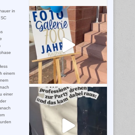
hauer in
r SC
ss
e
n
sphase
Hess
ch einem
einem
anach
u einer
 der
danach
tem
wurden