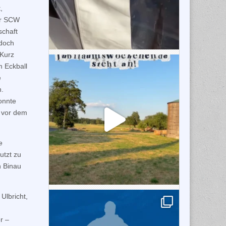
,
er SCW
schaft
edoch
 Kurz
m Eckball
e
n.
onnte
n vor dem
e
utzt zu
 Binau
Ulbricht,
r –