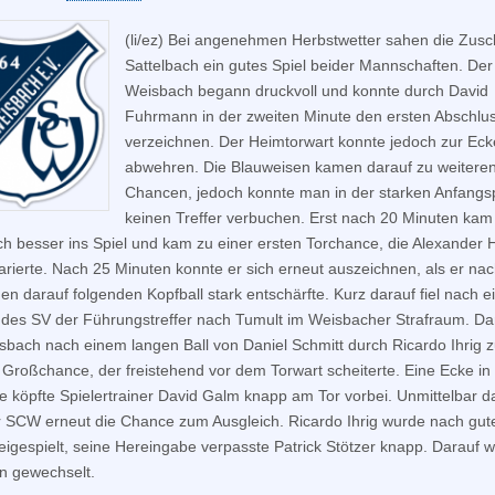
(li/ez) Bei angenehmen Herbstwetter sahen die Zusc
Sattelbach ein gutes Spiel beider Mannschaften. De
Weisbach begann druckvoll und konnte durch David
Fuhrmann in der zweiten Minute den ersten Abschlu
verzeichnen. Der Heimtorwart konnte jedoch zur Eck
abwehren. Die Blauweisen kamen darauf zu weitere
Chancen, jedoch konnte man in der starken Anfang
keinen Treffer verbuchen. Erst nach 20 Minuten kam
ch besser ins Spiel und kam zu einer ersten Torchance, die Alexander 
arierte. Nach 25 Minuten konnte er sich erneut auszeichnen, als er na
den darauf folgenden Kopfball stark entschärfte. Kurz darauf fiel nach 
 des SV der Führungstreffer nach Tumult im Weisbacher Strafraum. D
bach nach einem langen Ball von Daniel Schmitt durch Ricardo Ihrig z
 Großchance, der freistehend vor dem Torwart scheiterte. Eine Ecke in
e köpfte Spielertrainer David Galm knapp am Tor vorbei. Unmittelbar 
r SCW erneut die Chance zum Ausgleich. Ricardo Ihrig wurde nach gu
freigespielt, seine Hereingabe verpasste Patrick Stötzer knapp. Darauf 
en gewechselt.