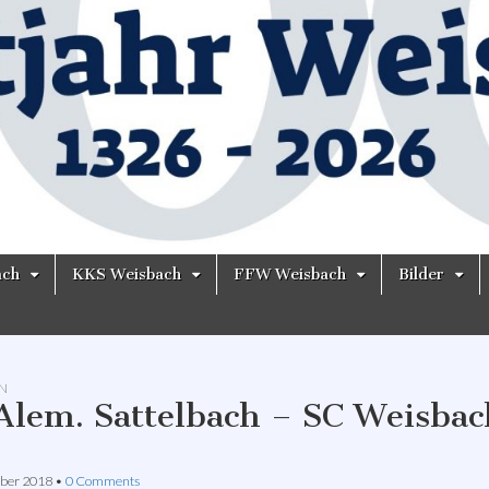
ach
KKS Weisbach
FFW Weisbach
Bilder
N
Alem. Sattelbach – SC Weisbac
ber 2018
•
0 Comments