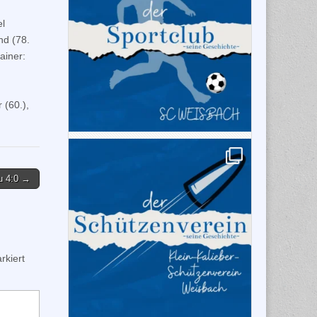
el
nd (78.
ainer:
 (60.),
u 4:0 →
kiert