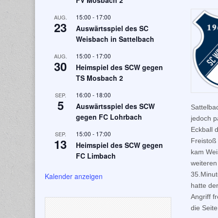
FV Mosbach 2
15:00
-
17:00
AUG.
23
Auswärtsspiel des SC
Weisbach in Sattelbach
15:00
-
17:00
AUG.
30
Heimspiel des SCW gegen
TS Mosbach 2
16:00
-
18:00
SEP.
5
Auswärtsspiel des SCW
Sattelba
gegen FC Lohrbach
jedoch p
Eckball 
15:00
-
17:00
SEP.
13
Freistoß
Heimspiel des SCW gegen
kam Weis
FC Limbach
weiteren
35.Minut
Kalender anzeigen
hatte de
Angriff 
die Seit