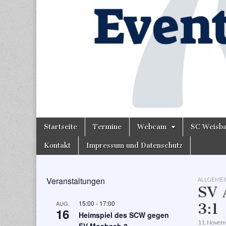
Skip
Main
Startseite
Termine
Webcam
SC Weisb
to
menu
content
Kontakt
Impressum und Datenschutz
Veranstaltungen
ALLGEMEI
SV 
15:00
-
17:00
AUG.
3:1
16
Heimspiel des SCW gegen
11. Novem