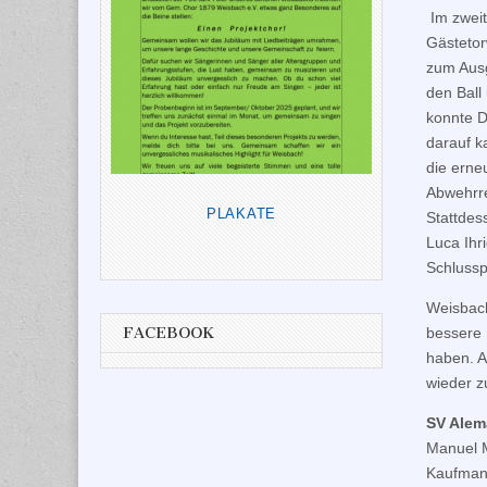
Im zweit
Gästetor
zum Ausg
den Ball
konnte D
darauf k
die erne
Abwehrre
PLAKATE
Stattdes
Luca Ihr
Schlussp
Weisbach
FACEBOOK
bessere 
haben. 
wieder z
SV Alem
Manuel M
Kaufmann