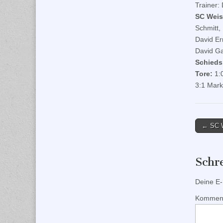
Trainer:
SC Wei
Schmitt,
David Ern
David G
Schiedsr
Tore:
1:0
3:1 Mark
Post
← SC W
naviga
Schr
Deine E-M
Kommen