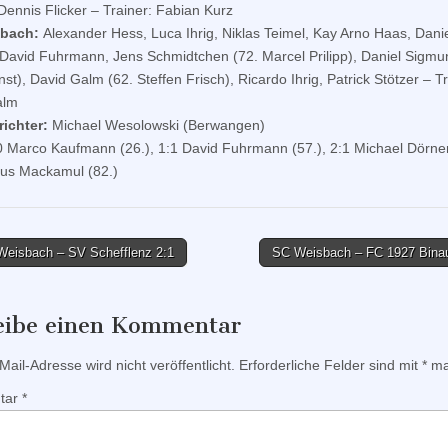
 Dennis Flicker – Trainer: Fabian Kurz
sbach:
Alexander Hess, Luca Ihrig, Niklas Teimel, Kay Arno Haas, Dani
 David Fuhrmann, Jens Schmidtchen (72. Marcel Prilipp), Daniel Sigmu
st), David Galm (62. Steffen Frisch), Ricardo Ihrig, Patrick Stötzer – Tr
alm
ichter:
Michael Wesolowski (Berwangen)
 Marco Kaufmann (26.), 1:1 David Fuhrmann (57.), 2:1 Michael Dörner
us Mackamul (82.)
eisbach – SV Schefflenz 2:1
SC Weisbach – FC 1927 Bina
tion
eibe einen Kommentar
ail-Adresse wird nicht veröffentlicht.
Erforderliche Felder sind mit
*
mar
tar
*