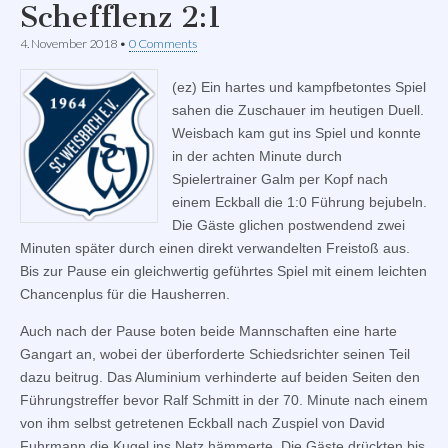
Schefflenz 2:1
4. November 2018
•
0 Comments
(ez) Ein hartes und kampfbetontes Spiel
sahen die Zuschauer im heutigen Duell.
Weisbach kam gut ins Spiel und konnte
in der achten Minute durch
Spielertrainer Galm per Kopf nach
einem Eckball die 1:0 Führung bejubeln.
Die Gäste glichen postwendend zwei
Minuten später durch einen direkt verwandelten Freistoß aus.
Bis zur Pause ein gleichwertig geführtes Spiel mit einem leichten
Chancenplus für die Hausherren.
Auch nach der Pause boten beide Mannschaften eine harte
Gangart an, wobei der überforderte Schiedsrichter seinen Teil
dazu beitrug. Das Aluminium verhinderte auf beiden Seiten den
Führungstreffer bevor Ralf Schmitt in der 70. Minute nach einem
von ihm selbst getretenen Eckball nach Zuspiel von David
Fuhrmann die Kugel ins Netz hämmerte. Die Gäste drückten bis