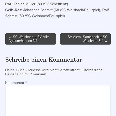
Rot:
Tobias Müller (80./SV Schefflenz)
Gelb-Rot:
Johannes Schmitt (68./SC Weisbach/Foulspiel), Ralf
Schmitt (80./SC Weisbach/Foulspiel)
Post
← SC Weisbach – SV Vikt.
SV Alem. Sattelbach – SC
Aglasterhausen 3:1
Weisbach 3:1 →
navigation
Schreibe einen Kommentar
Deine E-Mail-Adresse wird nicht veröffentlicht.
Erforderliche
Felder sind mit
*
markiert
Kommentar
*