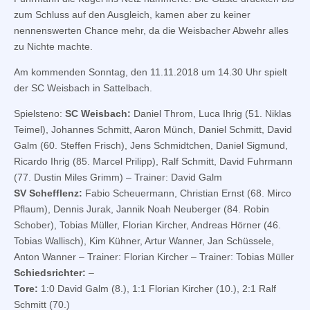
zum Schluss auf den Ausgleich, kamen aber zu keiner
nennenswerten Chance mehr, da die Weisbacher Abwehr alles
zu Nichte machte.
Am kommenden Sonntag, den 11.11.2018 um 14.30 Uhr spielt
der SC Weisbach in Sattelbach.
Spielsteno:
SC Weisbach:
Daniel Throm, Luca Ihrig (51. Niklas
Teimel), Johannes Schmitt, Aaron Münch, Daniel Schmitt, David
Galm (60. Steffen Frisch), Jens Schmidtchen, Daniel Sigmund,
Ricardo Ihrig (85. Marcel Prilipp), Ralf Schmitt, David Fuhrmann
(77. Dustin Miles Grimm) – Trainer: David Galm
SV Schefflenz:
Fabio Scheuermann, Christian Ernst (68. Mirco
Pflaum), Dennis Jurak, Jannik Noah Neuberger (84. Robin
Schober), Tobias Müller, Florian Kircher, Andreas Hörner (46.
Tobias Wallisch), Kim Kühner, Artur Wanner, Jan Schüssele,
Anton Wanner – Trainer: Florian Kircher – Trainer: Tobias Müller
Schiedsrichter:
–
Tore:
1:0 David Galm (8.), 1:1 Florian Kircher (10.), 2:1 Ralf
Schmitt (70.)