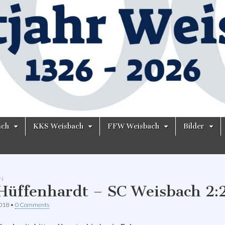
ach
KKS Weisbach
FFW Weisbach
Bilder
N
Hüffenhardt – SC Weisbach 2:
2018
•
0 Comments