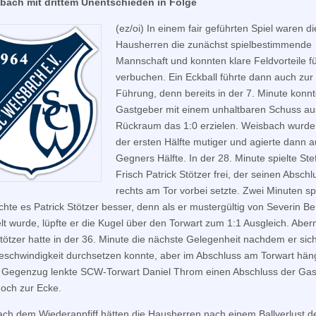
bach mit drittem Unentschieden in Folge
(ez/oi) In einem fair geführten Spiel waren di
Hausherren die zunächst spielbestimmende
Mannschaft und konnten klare Feldvorteile fü
verbuchen. Ein Eckball führte dann auch zur
Führung, denn bereits in der 7. Minute konnt
Gastgeber mit einem unhaltbaren Schuss a
Rückraum das 1:0 erzielen. Weisbach wurde 
der ersten Hälfte mutiger und agierte dann a
Gegners Hälfte. In der 28. Minute spielte Ste
Frisch Patrick Stötzer frei, der seinen Abschl
rechts am Tor vorbei setzte. Zwei Minuten sp
chte es Patrick Stötzer besser, denn als er mustergültig von Severin B
lt wurde, lüpfte er die Kugel über den Torwart zum 1:1 Ausgleich. Aber
Stötzer hatte in der 36. Minute die nächste Gelegenheit nachdem er sich
eschwindigkeit durchsetzen konnte, aber im Abschluss am Torwart hä
m Gegenzug lenkte SCW-Torwart Daniel Throm einen Abschluss der Ga
och zur Ecke.
ach dem Wiederanpfiff hätten die Hausherren nach einem Ballverlust d