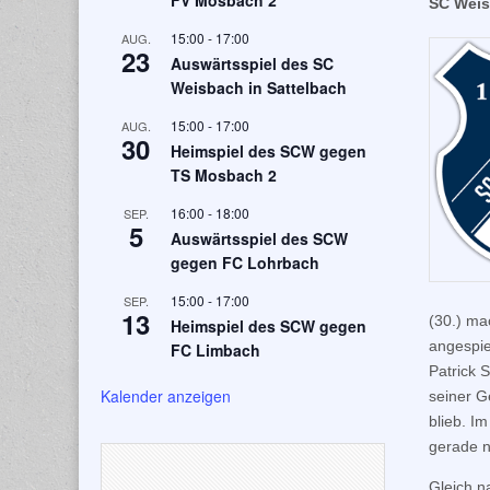
FV Mosbach 2
SC Weis
15:00
-
17:00
AUG.
23
Auswärtsspiel des SC
Weisbach in Sattelbach
15:00
-
17:00
AUG.
30
Heimspiel des SCW gegen
TS Mosbach 2
16:00
-
18:00
SEP.
5
Auswärtsspiel des SCW
gegen FC Lohrbach
15:00
-
17:00
SEP.
13
(30.) ma
Heimspiel des SCW gegen
angespie
FC Limbach
Patrick 
Kalender anzeigen
seiner G
blieb. I
gerade n
Gleich n