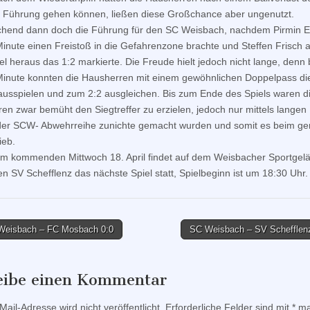
n Führung gehen können, ließen diese Großchance aber ungenutzt.
hend dann doch die Führung für den SC Weisbach, nachdem Pirmin Eb
Minute einen Freistoß in die Gefahrenzone brachte und Steffen Frisch
 heraus das 1:2 markierte. Die Freude hielt jedoch nicht lange, denn b
Minute konnten die Hausherren mit einem gewöhnlichen Doppelpass d
usspielen und zum 2:2 ausgleichen. Bis zum Ende des Spiels waren d
en zwar bemüht den Siegtreffer zu erzielen, jedoch nur mittels langen 
der SCW- Abwehrreihe zunichte gemacht wurden und somit es beim ge
ieb.
am kommenden Mittwoch 18. April findet auf dem Weisbacher Sportgel
n SV Schefflenz das nächste Spiel statt, Spielbeginn ist um 18:30 Uhr.
eisbach – FC Mosbach 0:0
SC Weisbach – SV Schefflen
tion
eibe einen Kommentar
ail-Adresse wird nicht veröffentlicht.
Erforderliche Felder sind mit
*
mar