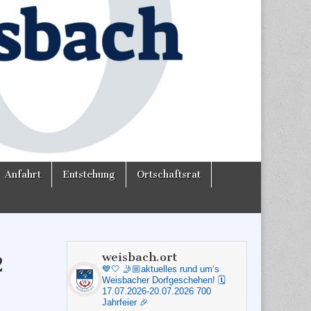
Anfahrt
Entstehung
Ortschaftsrat
weisbach.ort
2
💙🤍
🤳🏼aktuelles rund um‘s
Weisbacher Dorfgeschehen!
🗓️
17.07.2026-20.07.2026 700
Jahrfeier 🎉