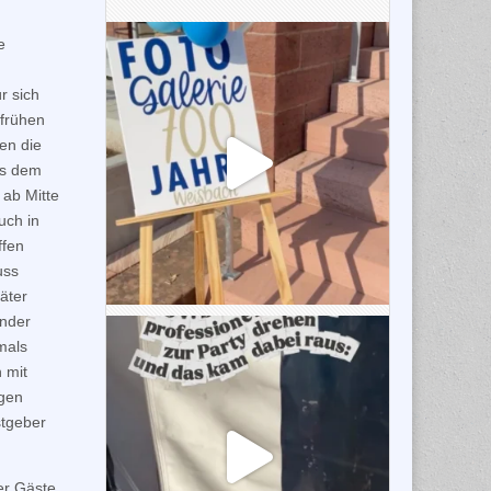
e
r sich
 frühen
en die
us dem
ab Mitte
uch in
ffen
uss
äter
ender
mals
 mit
ngen
stgeber
er Gäste