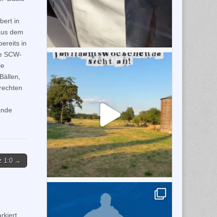
ert in
 aus dem
ereits in
ie SCW-
ie
Bällen,
rechten
ände
z 1:0 →
kiert