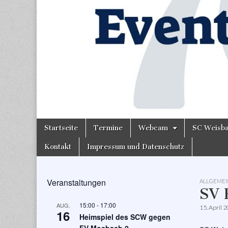
Skip
Main
Startseite
Termine
Webcam
SC Weisb
to
menu
content
Kontakt
Impressum und Datenschutz
Veranstaltungen
ALLGEMEI
SV 
15:00
-
17:00
AUG.
15. April 
16
Heimspiel des SCW gegen