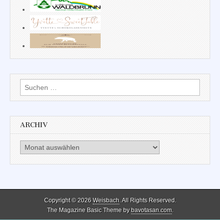
Suchen
nach:
ARCHIV
Archiv
Copyright © 2026
Weisbach
. All Rights Reserved.
The Magazine Basic Theme by
bavotasan.com
.