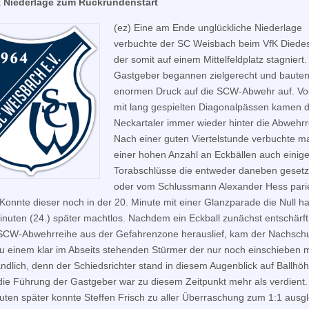
 Niederlage zum Rückrundenstart
(ez) Eine am Ende unglückliche Niederlage
verbuchte der SC Weisbach beim VfK Diede
der somit auf einem Mittelfeldplatz stagniert.
Gastgeber begannen zielgerecht und baute
enormen Druck auf die SCW-Abwehr auf. Vo
mit lang gespielten Diagonalpässen kamen d
Neckartaler immer wieder hinter die Abwehrr
Nach einer guten Viertelstunde verbuchte 
einer hohen Anzahl an Eckbällen auch einig
Torabschlüsse die entweder daneben gesetz
oder vom Schlussmann Alexander Hess pari
Konnte dieser noch in der 20. Minute mit einer Glanzparade die Null ha
Minuten (24.) später machtlos. Nachdem ein Eckball zunächst entschärf
SCW-Abwehrreihe aus der Gefahrenzone herauslief, kam der Nachsch
 zu einem klar im Abseits stehenden Stürmer der nur noch einschieben 
ndlich, denn der Schiedsrichter stand in diesem Augenblick auf Ballhö
die Führung der Gastgeber war zu diesem Zeitpunkt mehr als verdient.
uten später konnte Steffen Frisch zu aller Überraschung zum 1:1 ausgl