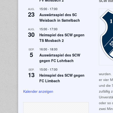
FV Mosbach 2
SCW mit
15:00
-
17:00
AUG.
23
Auswärtsspiel des SC
Weisbach in Sattelbach
15:00
-
17:00
AUG.
30
Heimspiel des SCW gegen
TS Mosbach 2
16:00
-
18:00
SEP.
5
Auswärtsspiel des SCW
gegen FC Lohrbach
15:00
-
17:00
SEP.
13
wurden. 
Heimspiel des SCW gegen
er vier 
FC Limbach
und die 
Kalender anzeigen
zufällig
Unverstä
oder so 
zwei Min