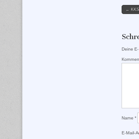
Post
← KKS 
naviga
Schr
Deine E-M
Kommen
Name
*
E-Mail-