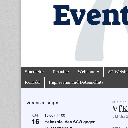
Skip
Main
Startseite
Termine
Webcam
SC Weisb
to
menu
content
Kontakt
Impressum und Datenschutz
Veranstaltungen
ALLGEMEI
VfK
15:00
-
17:00
AUG.
13. März 
16
Heimspiel des SCW gegen