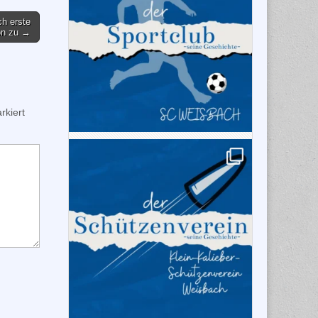
h erste
on zu →
kiert