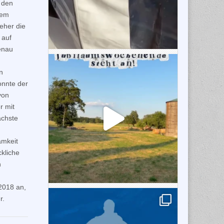
g den
sem
eher die
 auf
genau
n
konnte der
von
r mit
ächste
amkeit
kliche
h
2018 an,
r.