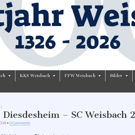
ach
KKS Weisbach
FFW Weisbach
Bilder
N
 Diesdesheim – SC Weisbach 2
2018
•
0 Comments