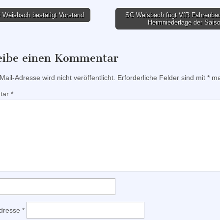
Weisbach bestätigt Vorstand
SC Weisbach fügt VfR Fahrenbac
Heimniederlage der Sais
tion
eibe einen Kommentar
ail-Adresse wird nicht veröffentlicht.
Erforderliche Felder sind mit
*
mar
tar
*
Adresse
*