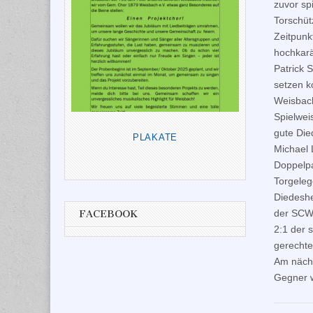
zuvor spi
Torschüt
Zeitpunk
hochkarä
Patrick 
setzen k
Weisbach
Spielweis
gute Die
PLAKATE
Michael 
Doppelpa
Torgeleg
Diedeshe
der SCW-
FACEBOOK
2:1 der 
gerechte
Am nächs
Gegner w