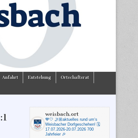
Anfahrt
Entstehung
Ortschaftsrat
weisbach.ort
:1
💙🤍
🤳🏼aktuelles rund um‘s
Weisbacher Dorfgeschehen!
🗓️
17.07.2026-20.07.2026 700
Jahrfeier 🎉