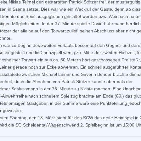
elte Niklas Teimel den gestarteten Patrick Stötzer frei, der mustergülti
zen in Szene setzte. Dies war wie ein Weckruf der Gäste, denn ab die
t konnte das Spiel ausgeglichen gestaltet werden bzw. Weisbach hatte 
tigen Möglichkeiten. In der 37. Minute spielte David Fuhrmann herrlich
Stötzer der alleine auf den Torwart zulief, seinen Abschluss aber nicht 
onnte.
 war zu Beginn des zweiten Verlaufs besser auf den Gegner und dere
e eingestellt und ließ prinzipiell wenig zu. Mitte der zweiten Halbzeit, 
desheimer Torwart ein aus ca. 30 Metern hart geschossenen Freistoß 
Leiner gerade noch zur Ecke abwehren. Ein schnell ausgeführter Konte
ssstafette zwischen Michael Leiner und Severin Bender brachte die n
enheit, doch die Abnahme von Patrick Stötzer konnte abermals der
imer Schlussmann in der 76. Minute zu Nichte machen. Eine Unachts
Abwehrreihe nach schnellem Spielzug brachte am Ende (80.) das glüc
stets emsigen Gastgeber, in der Summe wäre eine Punkteteilung jedoc
r gewesen.
ten Sonntag, den 18. März steht für den SCW das erste Heimspiel in 
ird die SG Scheidental/Wagenschwend 2, Spielbeginn ist um 15:00 Uh