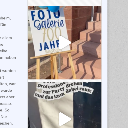
sheim,
 Die
n
r allem
ie
eihe.
man neben
e
t wurden
ert
lten, war
t wurde
uss eher
musste.
he. So
 Nur
eichen,