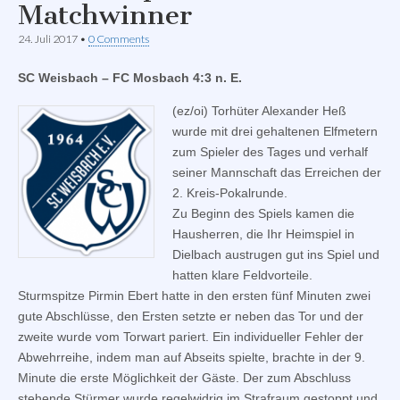
Matchwinner
24. Juli 2017
•
0 Comments
SC Weisbach – FC Mosbach 4:3 n. E.
(ez/oi) Torhüter Alexander Heß
wurde mit drei gehaltenen Elfmetern
zum Spieler des Tages und verhalf
seiner Mannschaft das Erreichen der
2. Kreis-Pokalrunde.
Zu Beginn des Spiels kamen die
Hausherren, die Ihr Heimspiel in
Dielbach austrugen gut ins Spiel und
hatten klare Feldvorteile.
Sturmspitze Pirmin Ebert hatte in den ersten fünf Minuten zwei
gute Abschlüsse, den Ersten setzte er neben das Tor und der
zweite wurde vom Torwart pariert. Ein individueller Fehler der
Abwehrreihe, indem man auf Abseits spielte, brachte in der 9.
Minute die erste Möglichkeit der Gäste. Der zum Abschluss
stehende Stürmer wurde regelwidrig im Strafraum gestoppt und