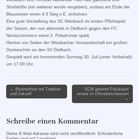
Strafstöße (ein weiterer wurde vergeben), sodass am Ende die
Blauweisen einen 4:3 Sieg n.E. einfuhren.
Eine gute Vorstellung des SC Weisbach im ersten Pflichtspiel
der Saison, der nun abermals in Dielbach gegen den FC
Neckarzimmern seine 2. Pokalrunde spielt.
Hierbei von Seiten der Weisbacher Vorstandschaft ein großes
Dankeschön an den SV Dielbach.
Gespielt wird am kommenden Sonntag 30. Juli (unter Vorbehalt)
um 17:00 Uhr.
Post
← Brunnenfest mit Tradition
SCW gewinnt Pokalspiel
und Zukunft
erneut im Elfmeterschiessen
navigation
→
Schreibe einen Kommentar
Deine E-Mail-Adresse wird nicht veröffentlicht.
Erforderliche
Felder sind mit
*
markiert