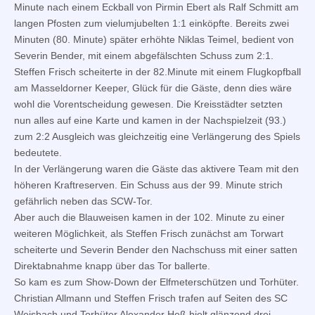
Minute nach einem Eckball von Pirmin Ebert als Ralf Schmitt am
langen Pfosten zum vielumjubelten 1:1 einköpfte. Bereits zwei
Minuten (80. Minute) später erhöhte Niklas Teimel, bedient von
Severin Bender, mit einem abgefälschten Schuss zum 2:1.
Steffen Frisch scheiterte in der 82.Minute mit einem Flugkopfball
am Masseldorner Keeper, Glück für die Gäste, denn dies wäre
wohl die Vorentscheidung gewesen. Die Kreisstädter setzten
nun alles auf eine Karte und kamen in der Nachspielzeit (93.)
zum 2:2 Ausgleich was gleichzeitig eine Verlängerung des Spiels
bedeutete.
In der Verlängerung waren die Gäste das aktivere Team mit den
höheren Kraftreserven. Ein Schuss aus der 99. Minute strich
gefährlich neben das SCW-Tor.
Aber auch die Blauweisen kamen in der 102. Minute zu einer
weiteren Möglichkeit, als Steffen Frisch zunächst am Torwart
scheiterte und Severin Bender den Nachschuss mit einer satten
Direktabnahme knapp über das Tor ballerte.
So kam es zum Show-Down der Elfmeterschützen und Torhüter.
Christian Allmann und Steffen Frisch trafen auf Seiten des SC
Weisbach und Torhüter Alexander Heß hielt glänzend drei