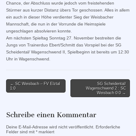
Chance, der Abschluss wurde jedoch vom freistehenden
Stürmer aus kurzer Distanz übers Tor geschossen. Alles in allem
ein auch in dieser Höhe verdienter Sieg der Weisbacher
Mannschaft, die nun in der Vorrunde die Heimspiele
ungeschlagen absolvieren konnte.
Am nächsten Spieltag Sonntag 27. November bestreiten die
Jungs von Trainerduo Ebert/Schmitt das Vorspiel bei der SG
Scheidental/ Wagenschwend II, Spielbeginn ist bereits um 12:30
Uhr in Wagenschwend.
Post
← SC Weisbach – FV Elztal
SG Scheidental/
1:0
Wagenschwend 2 : SC
navigation
Weisbach 0:0 →
Schreibe einen Kommentar
Deine E-Mail-Adresse wird nicht veröffentlicht.
Erforderliche
Felder sind mit
*
markiert