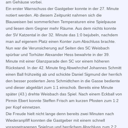
am Gehäuse vorbei.
Ein erster Warnschuss der Gastgeber konnte in der 27. Minute
notiert werden. Ab diesem Zeitpunkt nahmen sich die
Blauweisen bei sommerlichen Temperaturen eine Spielpause
und liesen dem Gegner mehr Räume. Aus dem nichts konnte
der SV Katzental in der 32. Minute das 1:0 bejubeln, nachdem
man auf eigenem Platz einen Konter zum Abschluss brachte.
Nun war die Verunsicherung auf Seiten des SC Weisbach
spürbar und Torhüter Alexander Hess bewahrte in der 39.
Minute mit einer Glanzparade den SC vor einem höheren
Rückstand. In der 42. Minute fing Abwehrchef Johannes Schmitt
einen Ball frühzeitig ab und schickte Daniel Sigmund der herrlich
den besser postierten Jens Schmidtchen in die Gasse bediente
und dieser abgeklärt zum 1:1 einschob. Bereits eine Minute
später (43.) drehte Weisbach das Spiel. Nach einem Eckball von
Pirmin Ebert konnte Steffen Frisch am kurzen Pfosten zum 1:2
per Kopf einnetzen.
Die Freude hielt nicht lange denn bereits zwei Minuten nach
Wiederanpfiff konnten die Gastgeber mit einem schnell
vorangetragenen Spielzug und herrlichem Abschluss zum 2:2