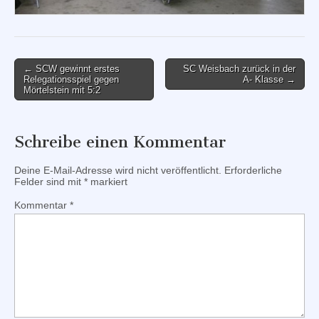
Post
← SCW gewinnt erstes
SC Weisbach zurück in der
Relegationsspiel gegen
A- Klasse →
navigation
Mörtelstein mit 5:2
Schreibe einen Kommentar
Deine E-Mail-Adresse wird nicht veröffentlicht.
Erforderliche
Felder sind mit
*
markiert
Kommentar
*