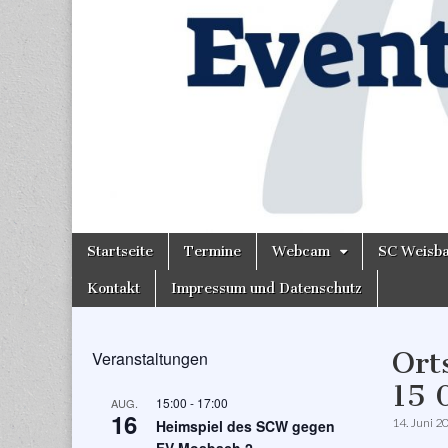
Skip
Main
Startseite
Termine
Webcam
SC Weisb
to
menu
content
Kontakt
Impressum und Datenschutz
Ort
Veranstaltungen
15 
15:00
-
17:00
AUG.
16
14. Juni 2
Heimspiel des SCW gegen