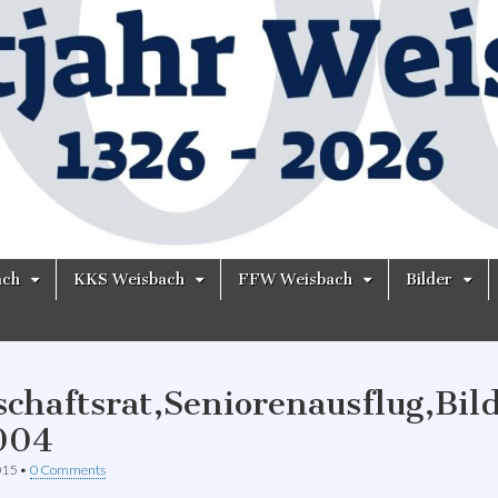
ach
KKS Weisbach
FFW Weisbach
Bilder
schaftsrat,Seniorenausflug,Bil
004
015
•
0 Comments