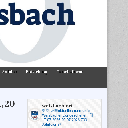
Anfahrt
Entstehung
Ortschaftsrat
d,20
weisbach.ort
💙🤍
🤳🏼aktuelles rund um‘s
Weisbacher Dorfgeschehen!
🗓️
17.07.2026-20.07.2026 700
Jahrfeier 🎉