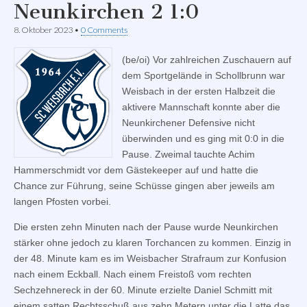
Neunkirchen 2 1:0
8. Oktober 2023
•
0 Comments
(be/oi) Vor zahlreichen Zuschauern auf
dem Sportgelände in Schollbrunn war
Weisbach in der ersten Halbzeit die
aktivere Mannschaft konnte aber die
Neunkirchener Defensive nicht
überwinden und es ging mit 0:0 in die
Pause. Zweimal tauchte Achim
Hammerschmidt vor dem Gästekeeper auf und hatte die
Chance zur Führung, seine Schüsse gingen aber jeweils am
langen Pfosten vorbei.
Die ersten zehn Minuten nach der Pause wurde Neunkirchen
stärker ohne jedoch zu klaren Torchancen zu kommen. Einzig in
der 48. Minute kam es im Weisbacher Strafraum zur Konfusion
nach einem Eckball. Nach einem Freistoß vom rechten
Sechzehnereck in der 60. Minute erzielte Daniel Schmitt mit
einem satten Rechtsschuß aus zehn Metern unter die Latte das