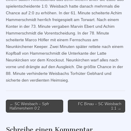
spielentscheidente 1:0. Weisbach hatte danach mehrmals die
Chance auf 2:0 zu erhöhen. In der 61. Minute scheiterte Achim
Hammerschmidt herrlich freigespielt am Torwart. Nach einem
Konter in der 73. Minute vergaben Marvin Ebert und Achim
Hammerschmidt die Vorentscheidung. In der 78. Minute
scheiterte Marco Höfler mit einem Fernschuss am
Neunkirchener Keeper. Zwei Minuten später rettete nach einem
Kopfball von Hammerschmidt die Unterkante der Latte
Neunkircken vor dem Knockout. Neunkirchen warf alles nach
vorne und drängte auf den Ausgleich. Die größte Chance in der
88. Minute verhinderte Weisbachs Torhüter Gebhard und
sicherte den verdienten Heimsieg.
Post
← SC Weisbach – Spfr
FC Binau – SC Weisbach
Haßmersheim 0:2
1:1 →
navigation
Schreibe einen Kommentar