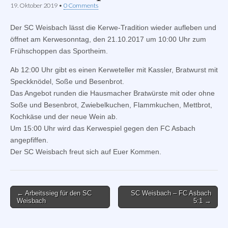
19. Oktober 2019
•
0 Comments
Der SC Weisbach lässt die Kerwe-Tradition wieder aufleben und
öffnet am Kerwesonntag, den 21.10.2017 um 10:00 Uhr zum
Frühschoppen das Sportheim.
Ab 12:00 Uhr gibt es einen Kerweteller mit Kassler, Bratwurst mit
Speckknödel, Soße und Besenbrot.
Das Angebot runden die Hausmacher Bratwürste mit oder ohne
Soße und Besenbrot, Zwiebelkuchen, Flammkuchen, Mettbrot,
Kochkäse und der neue Wein ab.
Um 15:00 Uhr wird das Kerwespiel gegen den FC Asbach
angepfiffen.
Der SC Weisbach freut sich auf Euer Kommen.
Post
← Arbeitssieg für den SC
SC Weisbach – FC Asbach
Weisbach
5:1 →
navigation