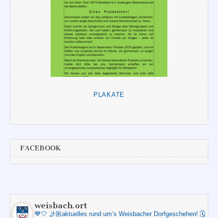
PLAKATE
FACEBOOK
weisbach.ort
💙🤍
🤳🏼aktuelles rund um‘s Weisbacher Dorfgeschehen!
🗓️