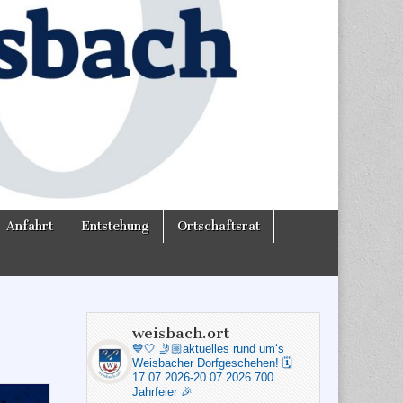
Anfahrt
Entstehung
Ortschaftsrat
weisbach.ort
💙🤍
🤳🏼aktuelles rund um‘s
Weisbacher Dorfgeschehen!
🗓️
17.07.2026-20.07.2026 700
Jahrfeier 🎉