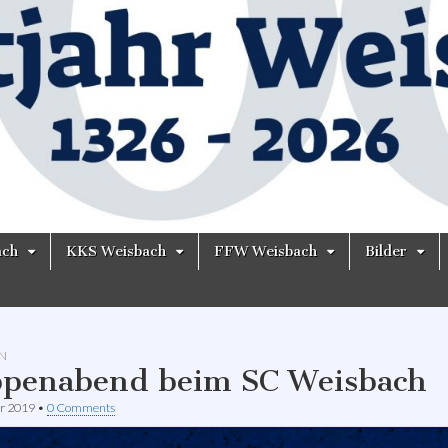
ach
KKS Weisbach
FFW Weisbach
Bilder
N
penabend beim SC Weisbach
ar 2019
•
0 Comments