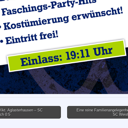
ikt. Aglasterhausen – SC
Eine reine Familienangelegenh
ch 0:5
SC Weis
tion