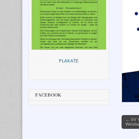
PLAKATE
FACEBOOK
Post
← SV V
Weisba
naviga