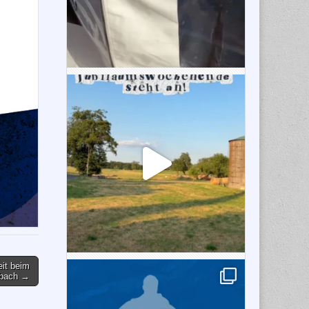
eit beim
bach →