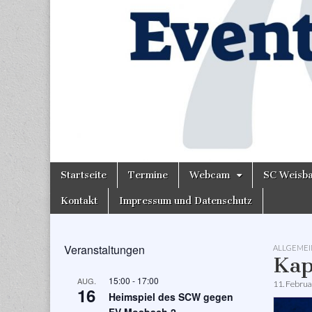
Skip
Main
Startseite
Termine
Webcam
SC Weisb
to
menu
content
Kontakt
Impressum und Datenschutz
Veranstaltungen
ALLGEMEI
Kap
15:00
-
17:00
AUG.
11. Febru
16
Heimspiel des SCW gegen