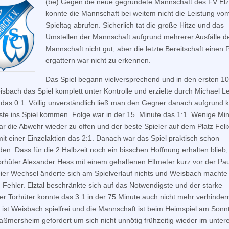
(be) Gegen die neue gegründete Mannschaft des FV Elz
konnte die Mannschaft bei weitem nicht die Leistung vo
Spieltag abrufen. Sicherlich tat die große Hitze und das
Umstellen der Mannschaft aufgrund mehrerer Ausfälle d
Mannschaft nicht gut, aber die letzte Bereitschaft einen 
ergattern war nicht zu erkennen.
Das Spiel begann vielversprechend und in den ersten 1
isbach das Spiel komplett unter Kontrolle und erzielte durch Michael Le
 das 0:1. Völlig unverständlich ließ man den Gegner danach aufgrund 
uste ins Spiel kommen. Folge war in der 15. Minute das 1:1. Wenige Mi
ar die Abwehr wieder zu offen und der beste Spieler auf dem Platz Feli
 mit einer Einzelaktion das 2:1. Danach war das Spiel praktisch schon
den. Dass für die 2.Halbzeit noch ein bisschen Hoffnung erhalten blieb,
orhüter Alexander Hess mit einem gehaltenen Elfmeter kurz vor der Pa
eier Wechsel änderte sich am Spielverlauf nichts und Weisbach machte
n Fehler. Elztal beschränkte sich auf das Notwendigste und der starke
r Torhüter konnte das 3:1 in der 75 Minute auch nicht mehr verhinder
 ist Weisbach spielfrei und die Mannschaft ist beim Heimspiel am Sonn
ßmersheim gefordert um sich nicht unnötig frühzeitig wieder im unteren