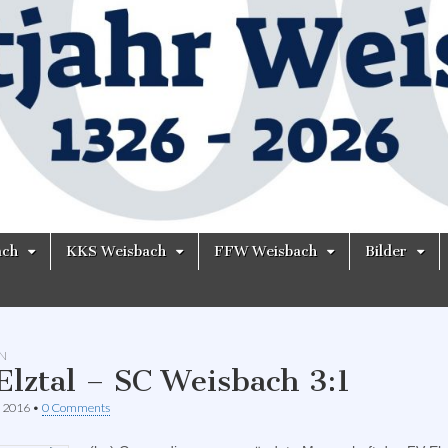
ach
KKS Weisbach
FFW Weisbach
Bilder
N
Elztal – SC Weisbach 3:1
t 2016
•
0 Comments