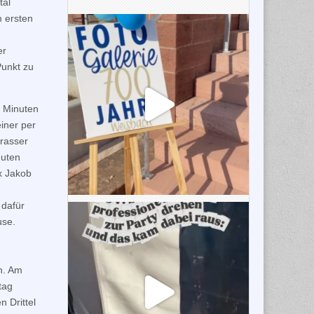
tal
m ersten
er
Punkt zu
0 Minuten
iner per
krasser
nuten
x Jakob
 dafür
use.
n. Am
tag
 Drittel