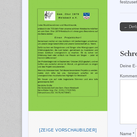
festzuse
Post
← Derby
naviga
Schr
Deine E-M
Kommen
[ZEIGE VORSCHAUBILDER]
Name
*