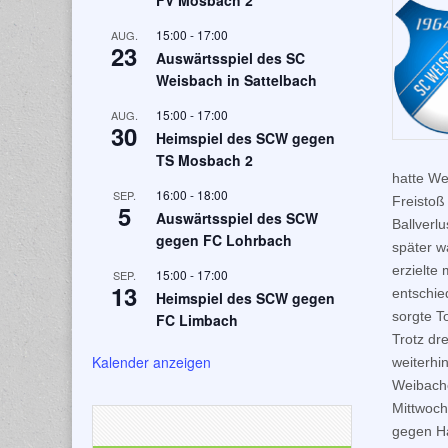
FV Mosbach 2
15:00
-
17:00
AUG.
23
Auswärtsspiel des SC
Weisbach in Sattelbach
15:00
-
17:00
AUG.
30
Heimspiel des SCW gegen
TS Mosbach 2
hatte We
16:00
-
18:00
SEP.
Freistoß
5
Auswärtsspiel des SCW
Ballverl
gegen FC Lohrbach
später w
erzielte
15:00
-
17:00
SEP.
13
entschie
Heimspiel des SCW gegen
sorgte T
FC Limbach
Trotz dr
Kalender anzeigen
weiterhi
Weibache
Mittwoch
gegen Ha