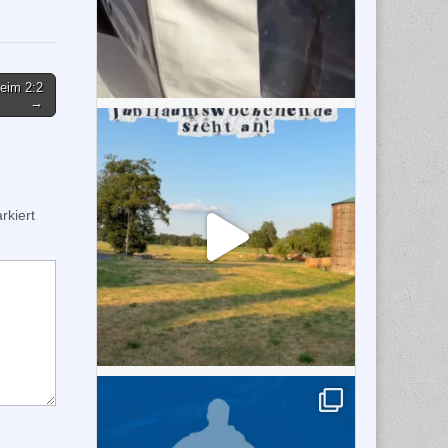
eim 2:2
→
kiert