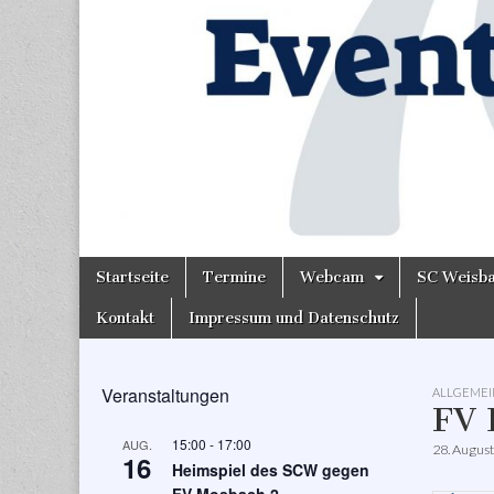
Skip
Main
Startseite
Termine
Webcam
SC Weisb
to
menu
content
Kontakt
Impressum und Datenschutz
Veranstaltungen
ALLGEMEI
FV 
15:00
-
17:00
AUG.
28. Augus
16
Heimspiel des SCW gegen