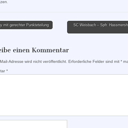
tzen.
 mit gerechter Punkteteilung
SC Weisbach – Spfr. Hassmersh
tion
eibe einen Kommentar
ail-Adresse wird nicht veröffentlicht.
Erforderliche Felder sind mit
*
mar
tar
*