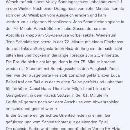
Wesch traf mit einem Volley-Sonntagsschuss unhaltbar zum 1:1
in den Winkel. Nach einer Drangphase von zehn Minuten konnte
sich der SC Weisbach vom Ausgleich erholen und kam
wiederrum zu eigenen Abschlüssen. Jens Schmidtchen spielte in
der 70. Minute Patrick Stötzer in die Gasse, der seinen
Abschluss knapp am SG-Gehäuse vorbei setzte. Wiederrum
Jens Schmidtchen setzte in der 72. Minute mit einem Flachpass
den auf links außen gestarteten Ricardo Ihrig ein, der sich nicht
bitten lies und trocken in die lange Torecke zum 2:1 einnetzte.
Die Freude hielt nicht lange, denn in der 75. Minute brachte
wieder ein Standard mit Sonntagsschuss den Ausgleich. Auch
hier war der ausgeführte Freistoß zunächst geklärt, aber Luca
Beisel traf den Ball aus der zweiten Reihe perfekt und unhaltbar
für Torhüter Daniel Haas. Die letzte Möglichkeit blieb den
Gastgebern, in dem Patrick Stötzer in der 81. Minute im
Laufduell gerade noch vor dem Abschluss vom Abwehrspieler
entscheidend gestört wurde.
In der Summe ein gerechtes Unentschieden in einem fair
geführten und vom Schiedsrichter gut geleitenden Spiel.
Die nächste Partie wird beim neu gegründeten Verein FV Elztal