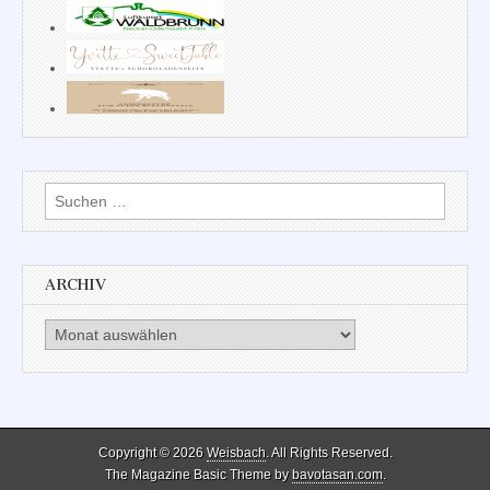
Suchen
nach:
ARCHIV
Archiv
Copyright © 2026
Weisbach
. All Rights Reserved.
The Magazine Basic Theme by
bavotasan.com
.