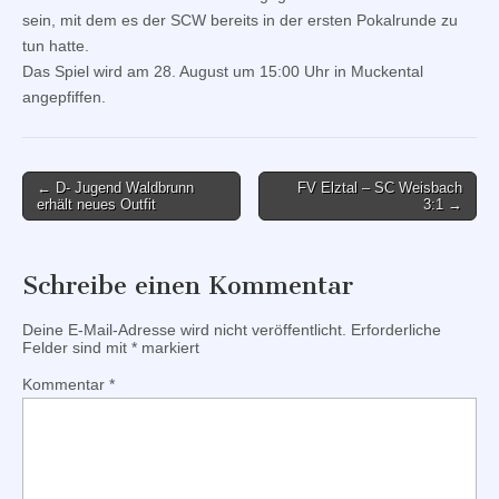
sein, mit dem es der SCW bereits in der ersten Pokalrunde zu
tun hatte.
Das Spiel wird am 28. August um 15:00 Uhr in Muckental
angepfiffen.
Post
← D- Jugend Waldbrunn
FV Elztal – SC Weisbach
erhält neues Outfit
3:1 →
navigation
Schreibe einen Kommentar
Deine E-Mail-Adresse wird nicht veröffentlicht.
Erforderliche
Felder sind mit
*
markiert
Kommentar
*