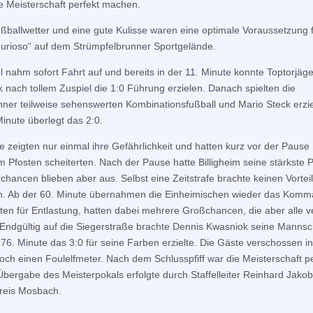
e Meisterschaft perfekt machen.
ußballwetter und eine gute Kulisse waren eine optimale Voraussetzung f
Furioso“ auf dem Strümpfelbrunner Sportgelände.
l nahm sofort Fahrt auf und bereits in der 11. Minute konnte Toptorjäg
 nach tollem Zuspiel die 1:0 Führung erzielen. Danach spielten die
ner teilweise sehenswerten Kombinationsfußball und Mario Steck erzie
Minute überlegt das 2:0.
e zeigten nur einmal ihre Gefährlichkeit und hatten kurz vor der Pause
am Pfosten scheiterten. Nach der Pause hatte Billigheim seine stärkste 
rchancen blieben aber aus. Selbst eine Zeitstrafe brachte keinen Vorteil
im. Ab der 60. Minute übernahmen die Einheimischen wieder das Kom
ten für Entlastung, hatten dabei mehrere Großchancen, die aber alle 
Endgültig auf die Siegerstraße brachte Dennis Kwasniok seine Mannsch
r 76. Minute das 3:0 für seine Farben erzielte. Die Gäste verschossen in
och einen Foulelfmeter. Nach dem Schlusspfiff war die Meisterschaft pe
Übergabe des Meisterpokals erfolgte durch Staffelleiter Reinhard Jako
reis Mosbach.