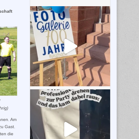
schaft
d
hrig)
nnen. Am
zu Gast.
ten die