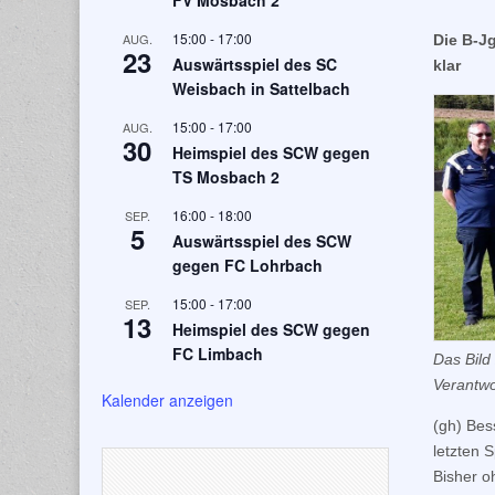
FV Mosbach 2
15:00
-
17:00
AUG.
Die B-J
23
Auswärtsspiel des SC
klar
Weisbach in Sattelbach
15:00
-
17:00
AUG.
30
Heimspiel des SCW gegen
TS Mosbach 2
16:00
-
18:00
SEP.
5
Auswärtsspiel des SCW
gegen FC Lohrbach
15:00
-
17:00
SEP.
13
Heimspiel des SCW gegen
FC Limbach
Das Bild
Verantwo
Kalender anzeigen
(gh) Bes
letzten 
Bisher o