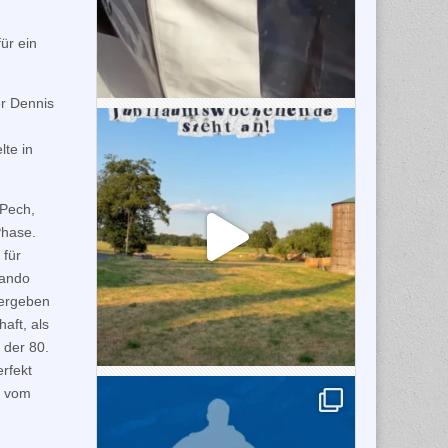
ür ein
er Dennis
lte in
 Pech,
Phase.
 für
mando
vergeben
aft, als
 der 80.
rfekt
b vom