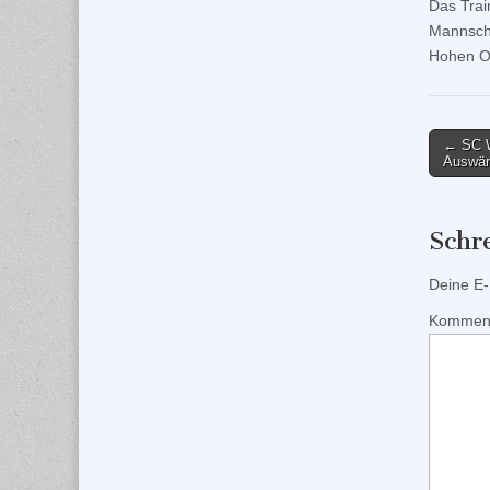
Das Trai
Mannscha
Hohen Od
Post
← SC W
Auswärt
naviga
Schr
Deine E-M
Kommen