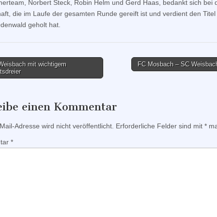
nerteam, Norbert Steck, Robin Helm und Gerd Haas, bedankt sich bei 
ft, die im Laufe der gesamten Runde gereift ist und verdient den Titel
enwald geholt hat.
eisbach mit wichtigem
FC Mosbach – SC Weisbac
sdreier
tion
eibe einen Kommentar
ail-Adresse wird nicht veröffentlicht.
Erforderliche Felder sind mit
*
mar
tar
*