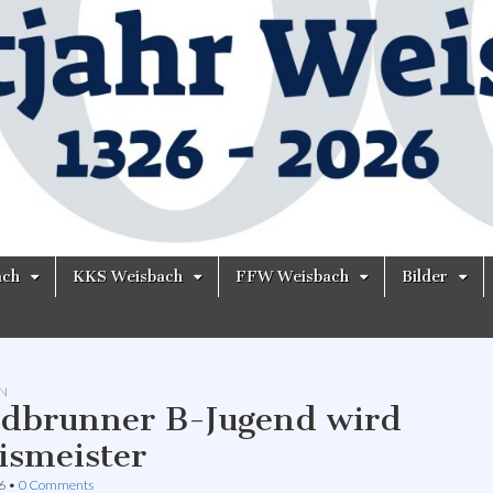
ach
KKS Weisbach
FFW Weisbach
Bilder
N
dbrunner B-Jugend wird
ismeister
6
•
0 Comments