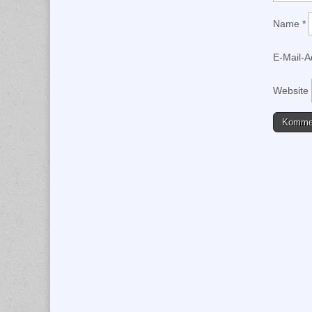
Name
*
E-Mail-
Website