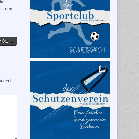
der
 in den
h 0:1 →
kiert