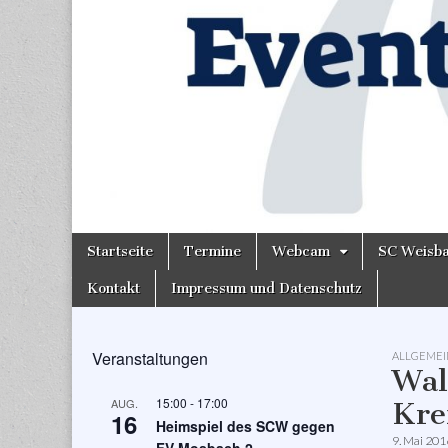
Skip
Main
Startseite
Termine
Webcam
SC Weisb
to
menu
content
Kontakt
Impressum und Datenschutz
Veranstaltungen
ALLGEMEI
Wal
15:00
-
17:00
AUG.
Kre
16
Heimspiel des SCW gegen
9. Mai 201