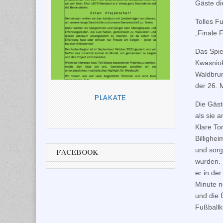
Gäste di
Tolles F
„Finale 
Das Spie
Kwasniok
Waldbrun
der 26. 
PLAKATE
Die Gäst
als sie 
Klare To
Billighe
und sorg
FACEBOOK
wurden. 
er in de
Minute n
und die 
Fußballk