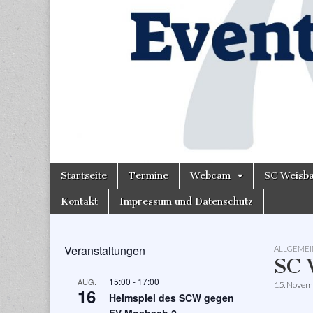
Skip
Main
Startseite
Termine
Webcam
SC Weisb
to
menu
content
Kontakt
Impressum und Datenschutz
Veranstaltungen
ALLGEMEI
SC 
15:00
-
17:00
AUG.
15. Novem
16
Heimspiel des SCW gegen