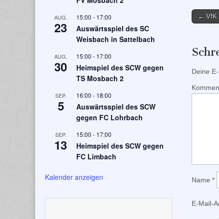
FV Mosbach 2
Post
15:00
-
17:00
← VfK 
AUG.
23
Auswärtsspiel des SC
naviga
Weisbach in Sattelbach
Schr
15:00
-
17:00
AUG.
30
Heimspiel des SCW gegen
Deine E-M
TS Mosbach 2
Kommen
16:00
-
18:00
SEP.
5
Auswärtsspiel des SCW
gegen FC Lohrbach
15:00
-
17:00
SEP.
13
Heimspiel des SCW gegen
FC Limbach
Kalender anzeigen
Name
*
E-Mail-