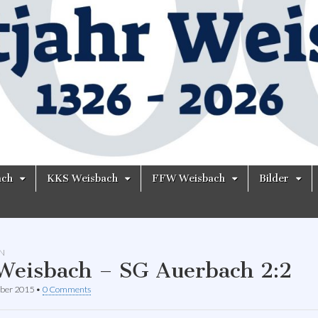
ach
KKS Weisbach
FFW Weisbach
Bilder
N
Weisbach – SG Auerbach 2:2
ber 2015
•
0 Comments