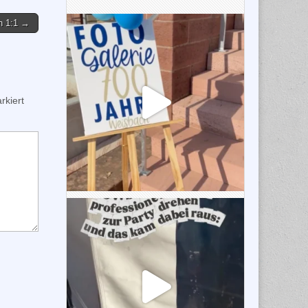
h 1:1 →
kiert