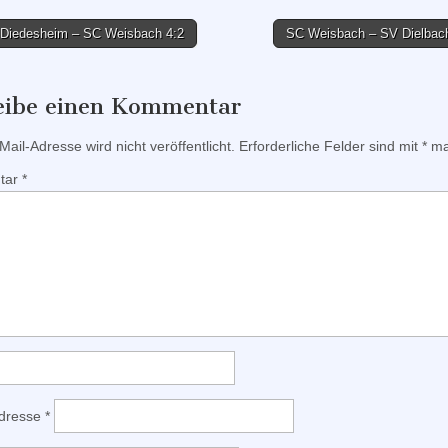
Diedesheim – SC Weisbach 4:2
SC Weisbach – SV Dielbac
tion
eibe einen Kommentar
ail-Adresse wird nicht veröffentlicht.
Erforderliche Felder sind mit
*
mar
tar
*
Adresse
*