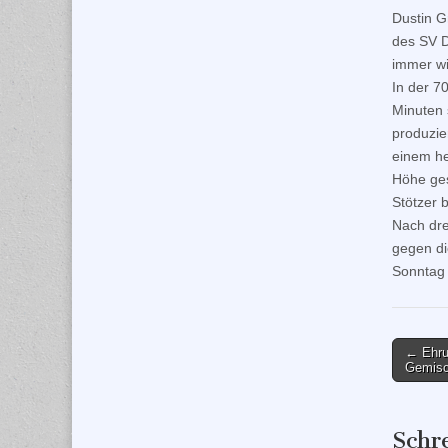
Dustin G
des SV D
immer wi
In der 7
Minuten 
produzie
einem he
Höhe ges
Stötzer 
Nach dre
gegen di
Sonntag 
Post
← Ehru
Gemisc
naviga
Schr