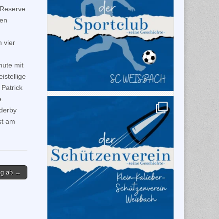
 Reserve
ten
 vier
nute mit
istellige
Patrick
e.
lderby
st am
ng ab →