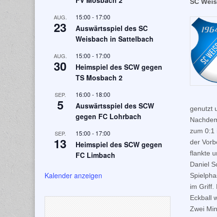
FV Mosbach 2
SC Weis
15:00
-
17:00
AUG.
23
Auswärtsspiel des SC
Weisbach in Sattelbach
15:00
-
17:00
AUG.
30
Heimspiel des SCW gegen
TS Mosbach 2
16:00
-
18:00
SEP.
5
Auswärtsspiel des SCW
genutzt 
gegen FC Lohrbach
Nachdem 
zum 0:1 
15:00
-
17:00
SEP.
13
der Vorb
Heimspiel des SCW gegen
flankte 
FC Limbach
Daniel S
Kalender anzeigen
Spielpha
im Griff
Eckball 
Zwei Min