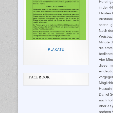
Hereinga
in der 4
Pfosten 
Ausführu
setzte, 
Nach der
Weisbach
Minute d
die erst
PLAKATE
bediente
Vier Min
dieser m
eindeuti
vorgegeb
FACEBOOK
Möglichk
Hussain 
Daniel S
auch höh
Aber es 
rechten 