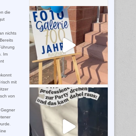
en die
gut
n nichts
Bereits
 Führung
. Im
nt
ekonnt
risch mit
ötzer
isch von
d Gegner
etener
wurde.
eine