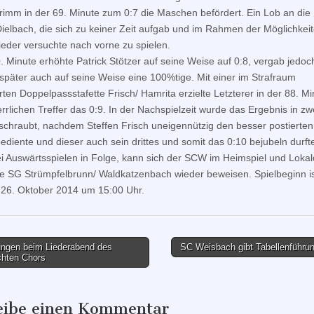
rimm in der 69. Minute zum 0:7 die Maschen befördert. Ein Lob an die
ielbach, die sich zu keiner Zeit aufgab und im Rahmen der Möglichkei
eder versuchte nach vorne zu spielen.
0. Minute erhöhte Patrick Stötzer auf seine Weise auf 0:8, vergab jedoch
später auch auf seine Weise eine 100%tige. Mit einer im Strafraum
rten Doppelpassstafette Frisch/ Hamrita erzielte Letzterer in der 88. Mi
rrlichen Treffer das 0:9. In der Nachspielzeit wurde das Ergebnis in zwe
chraubt, nachdem Steffen Frisch uneigennützig den besser postierten 
bediente und dieser auch sein drittes und somit das 0:10 bejubeln durft
i Auswärtsspielen in Folge, kann sich der SCW im Heimspiel und Loka
e SG Strümpfelbrunn/ Waldkatzenbach wieder beweisen. Spielbeginn i
26. Oktober 2014 um 15:00 Uhr.
ngen beim Liederabend des
SC Weisbach gibt Tabellenführu
hten Chors
tion
eibe einen Kommentar