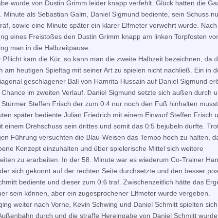
be wurde von Dustin Grimm leider knapp verfehlt. Glück hatten die Ga
4. Minute als Sebastian Galm, Daniel Sigmund bediente, sein Schuss n
traf, sowie eine Minute später ein klarer Elfmeter verwehrt wurde. Nach
ng eines Freistoßes den Dustin Grimm knapp am linken Torpfosten vor
ging man in die Halbzeitpause.
 Pflicht kam die Kür, so kann man die zweite Halbzeit bezeichnen, da 
 am heutigen Spieltag mit seiner Art zu spielen nicht nachließ. Ein in d
iagonal geschlagener Ball von Hamrita Hussain auf Daniel Sigmund erö
e Chance im zweiten Verlauf. Daniel Sigmund setzte sich außen durch 
 Stürmer Steffen Frisch der zum 0:4 nur noch den Fuß hinhalten musst
uten später bediente Julian Friedrich mit einem Einwurf Steffen Frisch 
it einem Drehschuss sein drittes und somit das 0:5 bejubeln durfte. Tro
gen Führung versuchten die Blau-Weisen das Tempo hoch zu halten, d
ene Konzept einzuhalten und über spielerische Mittel sich weitere
eiten zu erarbeiten. In der 58. Minute war es wiederum Co-Trainer Ham
der sich gekonnt auf der rechten Seite durchsetzte und den besser pos
chmitt bediente und dieser zum 0:6 traf. Zwischenzeitlich hätte das Erg
er sein können, aber ein zugesprochener Elfmeter wurde vergeben.
ging weiter nach Vorne, Kevin Schwing und Daniel Schmitt spielten sich
Außenbahn durch und die straffe Hereingabe von Daniel Schmitt wurde