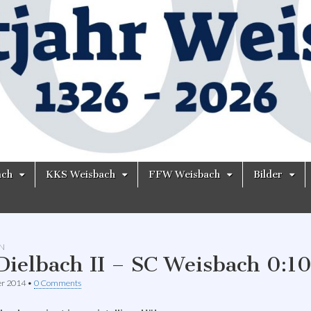
ach
KKS Weisbach
FFW Weisbach
Bilder
N
Dielbach II – SC Weisbach 0:1
er 2014
•
0 Comments