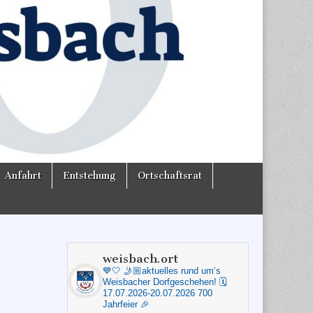
Anfahrt
Entstehung
Ortschaftsrat
weisbach.ort
0
💙🤍
🤳🏼aktuelles rund um‘s
Weisbacher Dorfgeschehen!
🗓️
17.07.2026-20.07.2026 700
Jahrfeier 🎉