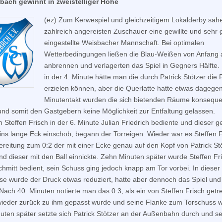
bach gewinnt in zweistelliger Höhe
(ez) Zum Kerwespiel und gleichzeitigem Lokalderby sah
zahlreich angereisten Zuschauer eine gewillte und sehr 
eingestellte Weisbacher Mannschaft. Bei optimalen
Wetterbedingungen ließen die Blau-Weißen von Anfang a
anbrennen und verlagerten das Spiel in Gegners Hälfte. 
in der 4. Minute hätte man die durch Patrick Stötzer die
erzielen können, aber die Querlatte hatte etwas dagegen
Minutentakt wurden die sich bietenden Räume konseque
und somit den Gastgebern keine Möglichkeit zur Entfaltung gelassen.
Steffen Frisch in der 6. Minute Julian Friedrich bediente und dieser g
ins lange Eck einschob, begann der Torreigen. Wieder war es Steffen F
ereitung zum 0:2 der mit einer Ecke genau auf den Kopf von Patrick St
und dieser mit den Ball einnickte. Zehn Minuten später wurde Steffen Fr
chmitt bedient, sein Schuss ging jedoch knapp am Tor vorbei. In dieser
se wurde der Druck etwas reduziert, hatte aber dennoch das Spiel un
. Nach 40. Minuten notierte man das 0:3, als ein von Steffen Frisch getr
wieder zurück zu ihm gepasst wurde und seine Flanke zum Torschuss 
uten später setzte sich Patrick Stötzer an der Außenbahn durch und s