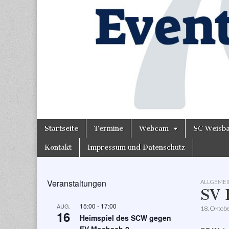
Skip
Main
Startseite
Termine
Webcam
SC Weisb
to
menu
content
Kontakt
Impressum und Datenschutz
Veranstaltungen
ALLGEMEI
SV 
15:00
-
17:00
AUG.
18. Oktob
16
Heimspiel des SCW gegen