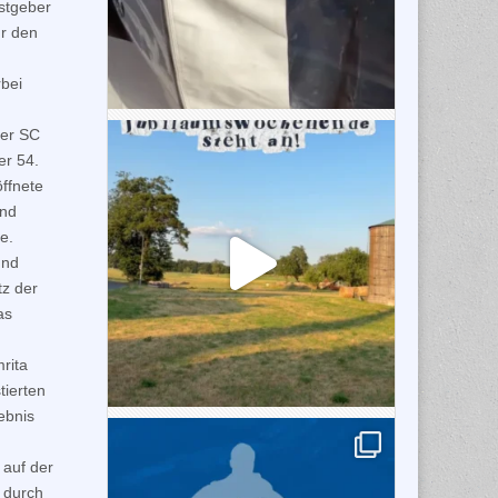
stgeber
ur den
bei
der SC
er 54.
ffnete
und
e.
und
tz der
as
rita
tierten
ebnis
 auf der
 durch