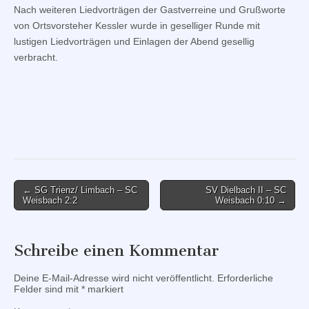
Nach weiteren Liedvorträgen der Gastverreine und Grußworte
von Ortsvorsteher Kessler wurde in geselliger Runde mit
lustigen Liedvorträgen und Einlagen der Abend gesellig
verbracht.
Post
← SG Trienz/ Limbach – SC
SV Dielbach II – SC
Weisbach 2:2
Weisbach 0:10 →
navigation
Schreibe einen Kommentar
Deine E-Mail-Adresse wird nicht veröffentlicht.
Erforderliche
Felder sind mit
*
markiert