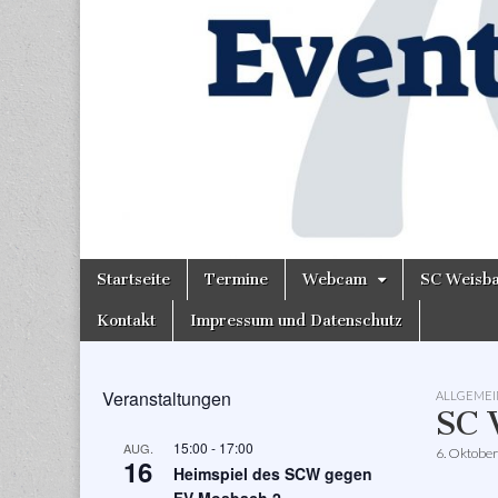
Skip
Main
Startseite
Termine
Webcam
SC Weisb
to
menu
content
Kontakt
Impressum und Datenschutz
Veranstaltungen
ALLGEMEI
SC 
15:00
-
17:00
AUG.
6. Oktobe
16
Heimspiel des SCW gegen