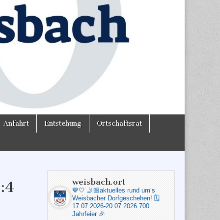
Anfahrt
Entstehung
Ortschaftsrat
weisbach.ort
:4
💙🤍
🤳🏼aktuelles rund um‘s
Weisbacher Dorfgeschehen!
🗓️
17.07.2026-20.07.2026 700
Jahrfeier 🎉