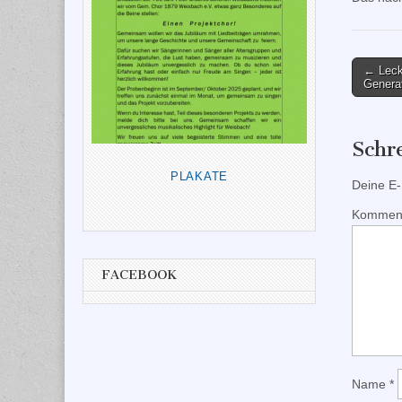
Post
← Leck
Genera
naviga
Schr
PLAKATE
Deine E-M
Kommen
FACEBOOK
Name
*