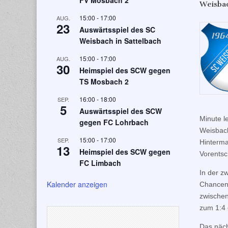
FV Mosbach 2
Weisbac
15:00
-
17:00
AUG.
23
Auswärtsspiel des SC
Weisbach in Sattelbach
15:00
-
17:00
AUG.
30
Heimspiel des SCW gegen
TS Mosbach 2
16:00
-
18:00
SEP.
5
Auswärtsspiel des SCW
Minute l
gegen FC Lohrbach
Weisbach
15:00
-
17:00
SEP.
Hinterma
13
Heimspiel des SCW gegen
Vorentsc
FC Limbach
In der z
Kalender anzeigen
Chancen 
zwischen
zum 1:4 
Das näch