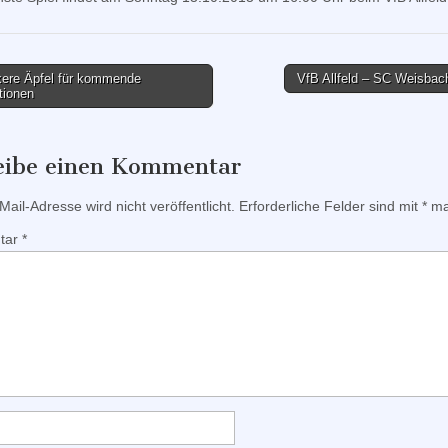
ere Äpfel für kommende
VfB Allfeld – SC Weisbac
tionen
tion
eibe einen Kommentar
ail-Adresse wird nicht veröffentlicht.
Erforderliche Felder sind mit
*
mar
tar
*