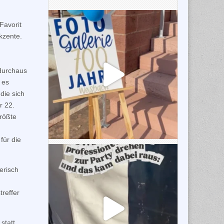
Favorit
kzente.
 durchaus
 es
die sich
r 22.
größte
für die
erisch
treffer
statt.