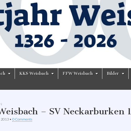
ach
KKS Weisbach
FFW Weisbach
Bilder
N
Weisbach – SV Neckarburken 1
r 2013
•
0 Comments