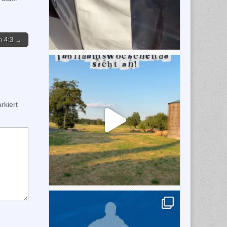
h 4:3 →
kiert