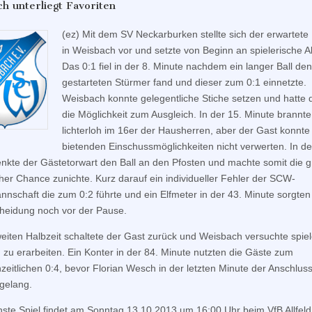
h unterliegt Favoriten
(ez) Mit dem SV Neckarburken stellte sich der erwartete 
in Weisbach vor und setzte von Beginn an spielerische A
Das 0:1 fiel in der 8. Minute nachdem ein langer Ball den
gestarteten Stürmer fand und dieser zum 0:1 einnetzte.
Weisbach konnte gelegentliche Stiche setzen und hatte
die Möglichkeit zum Ausgleich. In der 15. Minute brannte
lichterloh im 16er der Hausherren, aber der Gast konnte 
bietenden Einschussmöglichkeiten nicht verwerten. In de
enkte der Gästetorwart den Ball an den Pfosten und machte somit die 
er Chance zunichte. Kurz darauf ein individueller Fehler der SCW-
nnschaft die zum 0:2 führte und ein Elfmeter in der 43. Minute sorgten 
heidung noch vor der Pause.
weiten Halbzeit schaltete der Gast zurück und Weisbach versuchte spiel
zu erarbeiten. Ein Konter in der 84. Minute nutzten die Gäste zum
zeitlichen 0:4, bevor Florian Wesch in der letzten Minute der Anschluss
gelang.
ste Spiel findet am Sonntag 13.10.2013 um 16:00 Uhr beim VfB Allfeld 