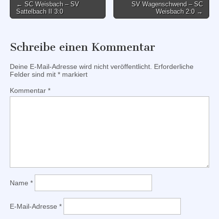
Post
← SC Weisbach – SV
SV Wagenschwend – SC
Sattelbach II 3:0
Weisbach 2:0 →
navigation
Schreibe einen Kommentar
Deine E-Mail-Adresse wird nicht veröffentlicht.
Erforderliche
Felder sind mit
*
markiert
Kommentar
*
Name
*
E-Mail-Adresse
*