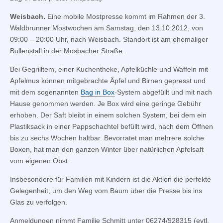
Weisbach.
Eine mobile Mostpresse kommt im Rahmen der 3.
Waldbrunner Mostwochen am Samstag, den 13.10.2012, von
09:00 – 20:00 Uhr, nach Weisbach. Standort ist am ehemaliger
Bullenstall in der Mosbacher Straße.
Bei Gegrilltem, einer Kuchentheke, Apfelküchle und Waffeln mit
Apfelmus können mitgebrachte Äpfel und Birnen gepresst und
mit dem sogenannten
Bag in Box
-System abgefüllt und mit nach
Hause genommen werden. Je Box wird eine geringe Gebühr
erhoben. Der Saft bleibt in einem solchen System, bei dem ein
Plastiksack in einer Pappschachtel befüllt wird, nach dem Öffnen
bis zu sechs Wochen haltbar. Bevorratet man mehrere solche
Boxen, hat man den ganzen Winter über natürlichen Apfelsaft
vom eigenen Obst.
Insbesondere für Familien mit Kindern ist die Aktion die perfekte
Gelegenheit, um den Weg vom Baum über die Presse bis ins
Glas zu verfolgen.
Anmeldungen nimmt Familie Schmitt unter 06274/928315 (evtl.