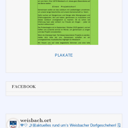
PLAKATE
FACEBOOK
weisbach.ort
💙🤍
🤳🏼aktuelles rund um‘s Weisbacher Dorfgeschehen!
🗓️