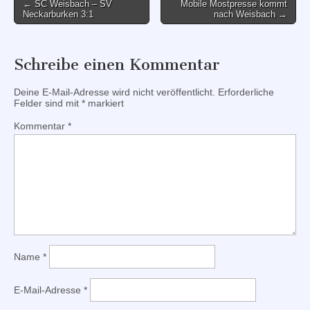
Post
← SC Weisbach – SV
Mobile Mostpresse kommt
Neckarburken 3:1
nach Weisbach →
navigation
Schreibe einen Kommentar
Deine E-Mail-Adresse wird nicht veröffentlicht.
Erforderliche
Felder sind mit
*
markiert
Kommentar
*
Name
*
E-Mail-Adresse
*