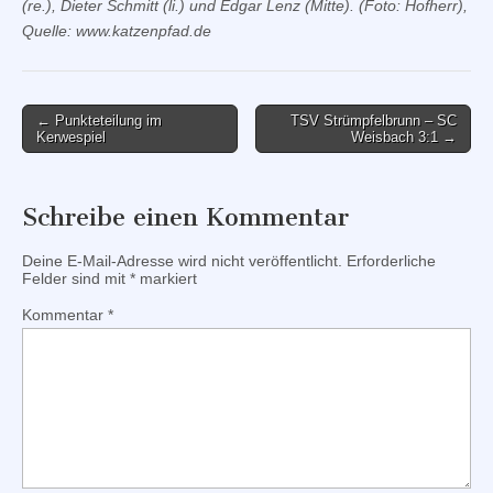
(re.), Dieter Schmitt (li.) und Edgar Lenz (Mitte). (Foto: Hofherr),
Quelle: www.katzenpfad.de
Post
← Punkteteilung im
TSV Strümpfelbrunn – SC
Kerwespiel
Weisbach 3:1 →
navigation
Schreibe einen Kommentar
Deine E-Mail-Adresse wird nicht veröffentlicht.
Erforderliche
Felder sind mit
*
markiert
Kommentar
*