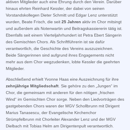
aktiven Mitglieder auch eine Ehrung durch den Verein. Darüber
hinaus ehrten Reinhard Kessler, der dabei von seinen
Vorstandskollegen Dieter Schmitt und Edgar Lenz unterstützt
wurden, Beate Frisch, die seit
25 Jahren
aktiv im Chor mitsingt
und außerdem als Notenwartin und Beitragskassiererin tätig ist.
Ebenfalls seit einem Vierteljahrhundert ist Petra Ebert Sängerin
des Gemischten Chors. Als Schriftführerin ist sie dafür
verantwortlich, die Geschichte des Vereins auszuzeichnen.
Beide Sängerinnen sind aufgrund ihres Engagements nicht
mehr aus dem Chor wegzudenken, lobte Kessler die geehrten
Mitglieder.
Abschließend erhielt Yvonne Haas eine Auszeichnung für ihre
zehnjährige Mitgliedschaft
. Sie gehöre zu den „Jungen“ im
Chor, die gemeinsam mit anderen für den nötigen „frischen
Wind“ im Gemischten Chor sorge. Neben den Liedvorträgen des
gastgebenden Chors waren der MGV Schollbrunn mit Dirigent
Marius Tanasescu, der Evangelische Kirchenchor
Strümpfelbrunn mit Chorleiter Alexander Lenz und der MGV
Dielbach mit Tobias Helm am Dirigentenpult verantwortlich.