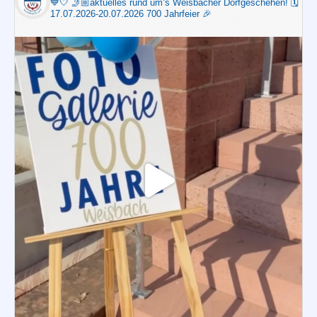
💙🤍
🤳🏼aktuelles rund um‘s Weisbacher Dorfgeschehen!
🗓️
17.07.2026-20.07.2026 700 Jahrfeier 🎉