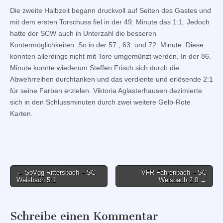
Die zweite Halbzeit begann druckvoll auf Seiten des Gastes und
mit dem ersten Torschuss fiel in der 49. Minute das 1:1. Jedoch
hatte der SCW auch in Unterzahl die besseren
Kontermöglichkeiten. So in der 57., 63. und 72. Minute. Diese
konnten allerdings nicht mit Tore umgemünzt werden. In der 86.
Minute konnte wiederum Steffen Frisch sich durch die
Abwehrreihen durchtanken und das verdiente und erlösende 2:1
für seine Farben erzielen. Viktoria Aglasterhausen dezimierte
sich in den Schlussminuten durch zwei weitere Gelb-Rote
Karten.
Post
← SpVgg Rittersbach – SC
VFR Fahrenbach – SC
Weisbach 5:1
Weisbach 2:0 →
navigation
Schreibe einen Kommentar