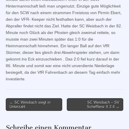
Hintermannschaft ließ man ungenutzt. Einzige gute Möglichkeit
für den SCW nach einem strammen Freistoss von Pirmin Ebert,
den der VFR- Keeper nicht festhalten kann, aber auch der
Abpraller findet nicht das Ziel. Hatte der SC Weisbach in der 82.
Minute noch Glück als der Pfosten gleich zweimal rettete, so
musste man zwei Minuten später das 1:0 für die
Heimmannschaft hinnehmen. Ein langer Ball auf den VfR
Stürmer, dieser lies gleich drei Abwehrspieler stehen, um dann
gekonnt ins Eck einzuschieben . Das 2:0 fiel kurz darauf in der
86. Minute und somit war eine nicht unverdiente Niederlage
besiegelt, da der VfR Fahrenbach an diesem Tag einfach mehr
investierte.
Post
← SC Weisbach siegt in
SC Weisbach – SV
Unterzahl
Schefflenz II 2:4 →
navigation
Schreibe einen Kommentar