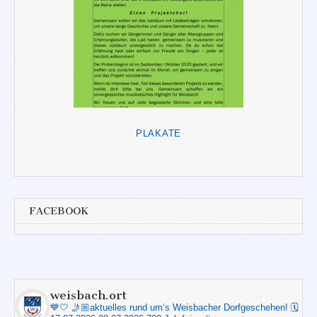
PLAKATE
FACEBOOK
weisbach.ort
💙🤍
🤳🏼aktuelles rund um‘s Weisbacher Dorfgeschehen!
🗓️