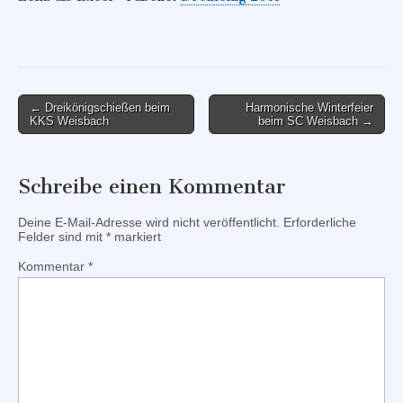
Post
← Dreikönigschießen beim
Harmonische Winterfeier
KKS Weisbach
beim SC Weisbach →
navigation
Schreibe einen Kommentar
Deine E-Mail-Adresse wird nicht veröffentlicht.
Erforderliche
Felder sind mit
*
markiert
Kommentar
*