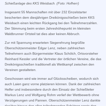
Schießanlage des KKS Weisbach. (Foto: Hofherr)
Insgesamt 55 Mannschaften mit über 232 Einzelstarter
bescherten dem diesjährigen Dreikönigsschießen beim KKS
Weisbach einen leichten Rückgang bei den Teilnehmerzahlen.
Der Stimmung beim ersten Jahreshöhepunkt im kleinsten
Waldbrunner Ortsteil tat dies aber keinen Abbruch.
Zur mit Spannung erwarteten Siegerehrung begrüßte
Oberschützenmeister Edgar Lenz, neben zahlreichen
Teilnehmern auch Bürgermeister Klaus Schölch, Ortsvorsteher
Reinhard Kessler und die Vertreter der örtlichen Vereine, die das
Dreikönigsschießen traditionell als Wettkampf zwischen den
Vereinen gestalteten.
Geschossen wird wie immer auf Glücksscheiben, wodurch sich
auch Laien ganz vorne platzieren können. Dank der zahlreichen
Helfer und insbesondere durch den Einsatz der Schießleiter
Markus Lenz und Wolfgang Rohm verlief der Wettbewerb ohne
Verzögerungen und Pannen. Oberschützenmeister Lenz dankte
darüber hinaus den allen teilnehmenden Schützen sowie den