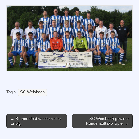
Tags:
SC Weisbach
Post
← Brunnenfest wieder voller
SC Weisbach gewinnt
Erfolg
Rundenauftakt- Spiel →
navigation