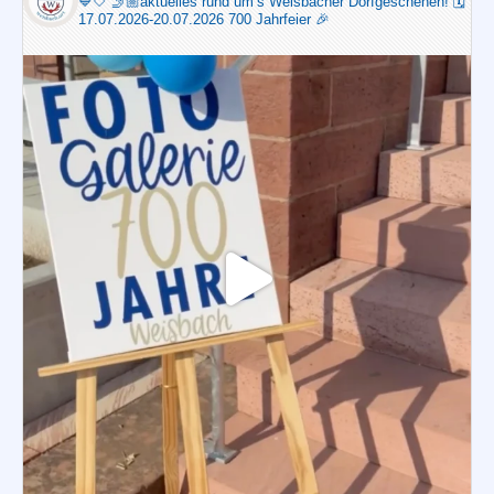
💙🤍
🤳🏼aktuelles rund um‘s Weisbacher Dorfgeschehen!
🗓️
17.07.2026-20.07.2026 700 Jahrfeier 🎉