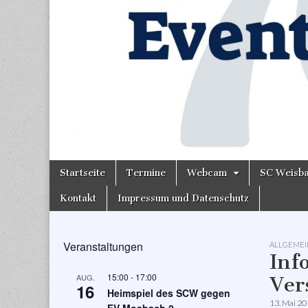
Skip
Main
Startseite
Termine
Webcam
SC Weisb
to
menu
content
Kontakt
Impressum und Datenschutz
Veranstaltungen
ALLGEMEI
Inf
15:00
-
17:00
AUG.
Ver
16
Heimspiel des SCW gegen
13. Mai 2