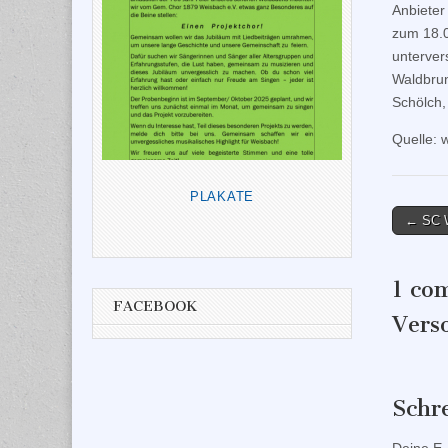
Anbieter
zum 18.0
unterver
Waldbru
Schölch,
Quelle:
PLAKATE
Post
← SC W
naviga
1 co
FACEBOOK
Vers
Schr