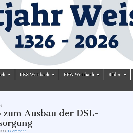
ach
KKS Weisbach
FFW Weisbach
Bilder
N
o zum Ausbau der DSL-
sorgung
010
•
1 Comment