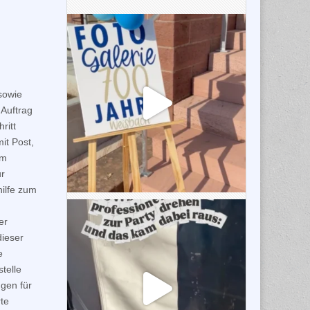
sowie
 Auftrag
ritt
it Post,
em
ur
hilfe zum
er
dieser
e
telle
gen für
rte