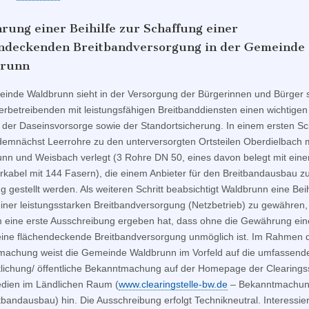
ung einer Beihilfe zur Schaffung einer
endeckenden Breitbandversorgung in der Gemeinde
runn
inde Waldbrunn sieht in der Versorgung der Bürgerinnen und Bürger 
rbetreibenden mit leistungsfähigen Breitbanddiensten einen wichtigen
 der Daseinsvorsorge sowie der Standortsicherung. In einem ersten Sch
emnächst Leerrohre zu den unterversorgten Ortsteilen Oberdielbach m
unn und Weisbach verlegt (3 Rohre DN 50, eines davon belegt mit ein
rkabel mit 144 Fasern), die einem Anbieter für den Breitbandausbau z
g gestellt werden. Als weiteren Schritt beabsichtigt Waldbrunn eine Bei
iner leistungsstarken Breitbandversorgung (Netzbetrieb) zu gewähren,
eine erste Ausschreibung ergeben hat, dass ohne die Gewährung ein
 eine flächendeckende Breitbandversorgung unmöglich ist. Im Rahmen 
achung weist die Gemeinde Waldbrunn im Vorfeld auf die umfassend
tlichung/ öffentliche Bekanntmachung auf der Homepage der Clearingss
dien im Ländlichen Raum (
www.clearingstelle-bw.de
– Bekanntmachun
tbandausbau) hin. Die Ausschreibung erfolgt Technikneutral. Interessie