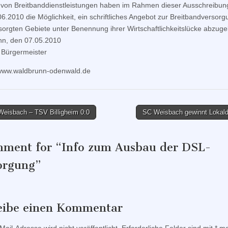
 von Breitbanddienstleistungen haben im Rahmen dieser Ausschreibun
6.2010 die Möglichkeit, ein schriftliches Angebot zur Breitbandversorg
sorgten Gebiete unter Benennung ihrer Wirtschaftlichkeitslücke abzug
nn, den 07.05.2010
 Bürgermeister
 www.waldbrunn-odenwald.de
eisbach – TSV Billigheim 0:0
SC Weisbach gewinnt Lokal
tion
mment for “
Info zum Ausbau der DSL-
orgung
”
eibe einen Kommentar