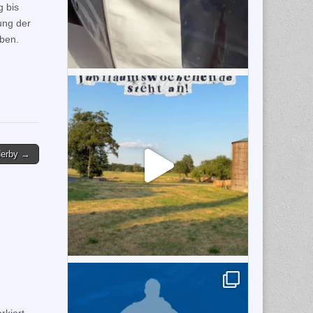
g bis
ung der
eben.
derby →