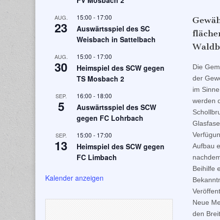
FV Mosbach 2
15:00
-
17:00
AUG.
Gewähr
23
Auswärtsspiel des SC
fläch
Weisbach in Sattelbach
Waldb
15:00
-
17:00
AUG.
30
Die Geme
Heimspiel des SCW gegen
TS Mosbach 2
der Gewe
im Sinne
16:00
-
18:00
SEP.
werden d
5
Auswärtsspiel des SCW
Schollbr
gegen FC Lohrbach
Glasfase
Verfügun
15:00
-
17:00
SEP.
13
Heimspiel des SCW gegen
Aufbau e
FC Limbach
nachdem 
Beihilfe
Kalender anzeigen
Bekanntm
Veröffen
Neue Me
den Brei