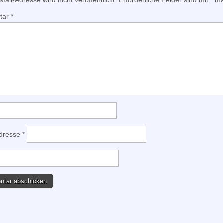
ail-Adresse wird nicht veröffentlicht.
Erforderliche Felder sind mit
*
mar
tar
*
Adresse
*