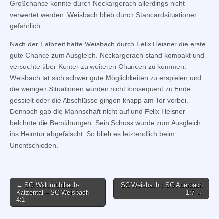
Großchance konnte durch Neckargerach allerdings nicht
verwertet werden. Weisbach blieb durch Standardsituationen
gefährlich.
Nach der Halbzeit hatte Weisbach durch Felix Heisner die erste
gute Chance zum Ausgleich. Neckargerach stand kompakt und
versuchte über Konter zu weiteren Chancen zu kommen.
Weisbach tat sich schwer gute Möglichkeiten zu erspielen und
die wenigen Situationen wurden nicht konsequent zu Ende
gespielt oder die Abschlüsse gingen knapp am Tor vorbei.
Dennoch gab die Mannschaft nicht auf und Felix Heisner
belohnte die Bemühungen. Sein Schuss wurde zum Ausgleich
ins Heimtor abgefälscht. So blieb es letztendlich beim
Unentschieden.
Post
← SG Waldmühlbach-
SC Weisbach : SG Auerbach
Katzental – SC Weisbach
1:7 →
navigation
4:1