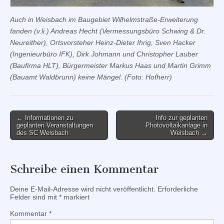
Auch in Weisbach im Baugebiet Wilhelmstraße-Erweiterung
fanden (v.li.) Andreas Hecht (Vermessungsbüro
Schwing & Dr.
Neureither), Ortsvorsteher Heinz-Dieter Ihrig, Sven Hacker
(Ingenieurbüro IFK), Dirk Johmann und Christopher Lauber
(Baufirma HLT), Bürgermeister Markus Haas und Martin Grimm
(Bauamt Waldbrunn) keine Mängel. (Foto: Hofherr)
Post
← Informationen zu
Info zur geplanten
geplanten Veranstaltungen
Photovoltaikanlage in
navigation
des SC Weisbach
Weisbach →
Schreibe einen Kommentar
Deine E-Mail-Adresse wird nicht veröffentlicht.
Erforderliche
Felder sind mit
*
markiert
Kommentar
*