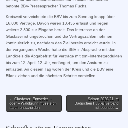
betonte BBV-Pressesprecher Thomas Fuchs.
Kreisweit verzeichnete die BBV bis zum Sonntag knapp über
16.000 Verträge. Davon waren 13.435 erfasst und liegen
weitere 2.800 zur Eingabe bereit. Das Interesse an der
Glasfaser ist ungebrochen und die Vertragszahlen nehmen
kontinuierlich zu, nachdem das Ziel bereits erreicht wurde. In
der vergangenen Woche hatte die BBV in Absprache mit dem
Landkreis die Abgabefrist für Verträge mit toni-Internetprodukten
bis zum 12. April, 12 Uhr‚ verlängert, um den Ansturm zu
entlasten. An diesem Tag wollen der Kreis und die BBV eine
Bilanz ziehen und die nächsten Schritte vorstellen.
Post
← Glasfaser: Entweder –
Saison 2020/21 im
oder – Waldbrunn muss sich
Badischen Fußballverband
navigation
rasch entscheiden
ist beendet →