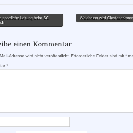
 sportliche Leitung beim SC
Waldbrunn wird Glasfaserko
ch
tion
eibe einen Kommentar
ail-Adresse wird nicht veröffentlicht.
Erforderliche Felder sind mit
*
mar
tar
*