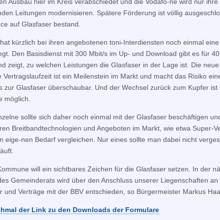
n Ausbau hier im Kreis verabschiedet und die Vodafo-ne wird nur ihre
den Leitungen modernisieren. Spätere Förderung ist völlig ausgeschl
ce auf Glasfaser bestand.
hat kürzlich bei ihren angebotenen toni-Interdiensten noch einmal ein
egt. Den Basisdienst mit 300 Mbit/s im Up- und Download gibt es für 40
d zeigt, zu welchen Leistungen die Glasfaser in der Lage ist. Die neue
 Vertragslaufzeit ist ein Meilenstein im Markt und macht das Risiko ein
 zur Glasfaser überschaubar. Und der Wechsel zurück zum Kupfer ist
 möglich.
nzelne sollte sich daher noch einmal mit der Glasfaser beschäftigen un
ren Breitbandtechnologien und Angeboten im Markt, wie etwa Super-Ve
en eige-nen Bedarf vergleichen. Nur eines sollte man dabei nicht verge
äuft.
ommune will ein sichtbares Zeichen für die Glasfaser setzen. In der n
des Gemeinderats wird über den Anschluss unserer Liegenschaften an 
r und Verträge mit der BBV entschieden, so Bürgermeister Markus Haa
chmal der Link zu den Downloads der Formulare