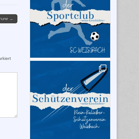
mmune →
kiert