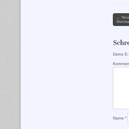
Post
← Neue
Weisba
naviga
Schr
Deine E-M
Kommen
Name
*