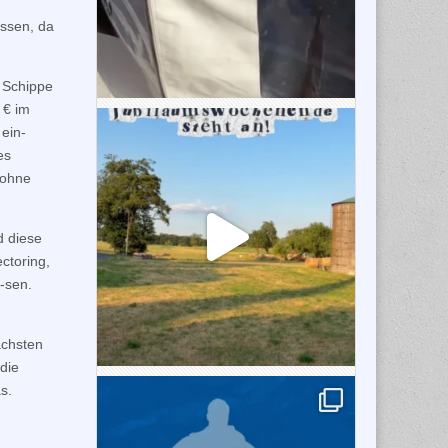
ossen, da
e Schippe
 € im
 ein-
es
 ohne
d diese
ctoring,
s-sen.
ächsten
die
s.