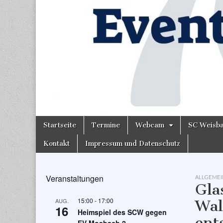
Skip
Main
Startseite
Termine
Webcam
SC Weisb
to
menu
content
Kontakt
Impressum und Datenschutz
Veranstaltungen
ALLGEMEI
Gla
15:00
-
17:00
AUG.
Wal
16
Heimspiel des SCW gegen
ent