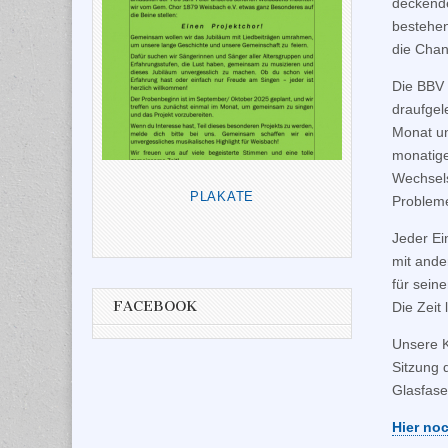
deckende
bestehen
die Chan
Die BBV 
draufgel
Monat un
monatige
Wechsels
PLAKATE
Probleme
Jeder Ei
mit ande
für sein
FACEBOOK
Die Zeit l
Unsere K
Sitzung 
Glasfase
Hier no