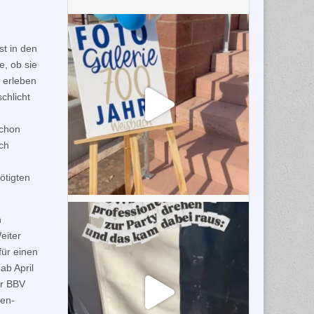
st in den
e, ob sie
 erleben
chlicht
schon
och
ötigten
n
eiter
für einen
ab April
er BBV
hen-