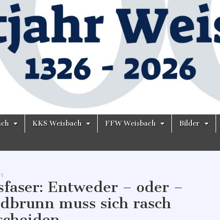
ach
KKS Weisbach
FFW Weisbach
Bilder
N
sfaser: Entweder – oder –
dbrunn muss sich rasch
scheiden