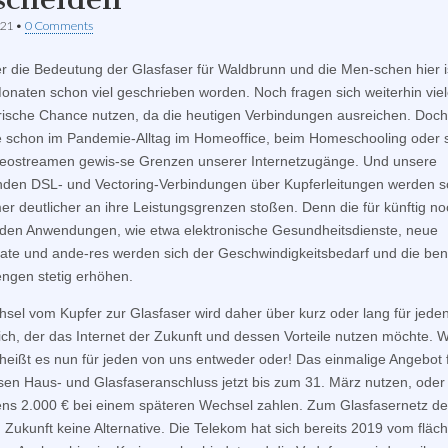
021
•
0 Comments
r die Bedeutung der Glasfaser für Waldbrunn und die Men-schen hier i
Monaten schon viel geschrieben worden. Noch fragen sich weiterhin viel
orische Chance nutzen, da die heutigen Verbindungen ausreichen. Doch
e schon im Pandemie-Alltag im Homeoffice, beim Homeschooling oder s
eostreamen gewis-se Grenzen unserer Internetzugänge. Und unsere
den DSL- und Vectoring-Verbindungen über Kupferleitungen werden 
er deutlicher an ihre Leistungsgrenzen stoßen. Denn die für künftig n
en Anwendungen, wie etwa elektronische Gesundheitsdienste, neue
ate und ande-res werden sich der Geschwindigkeitsbedarf und die ben
gen stetig erhöhen.
sel vom Kupfer zur Glasfaser wird daher über kurz oder lang für jede
lich, der das Internet der Zukunft und dessen Vorteile nutzen möchte. W
heißt es nun für jeden von uns entweder oder! Das einmalige Angebot 
sen Haus- und Glasfaseranschluss jetzt bis zum 31. März nutzen, oder 
ns 2.000 € bei einem späteren Wechsel zahlen. Zum Glasfasernetz d
in Zukunft keine Alternative. Die Telekom hat sich bereits 2019 vom fläc