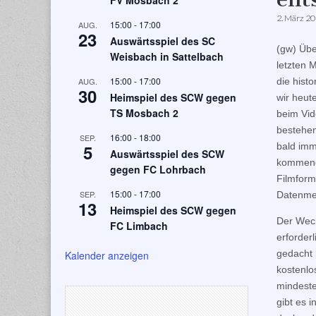
FV Mosbach 2
2. März 2
15:00
-
17:00
AUG.
23
Auswärtsspiel des SC
(gw) Übe
Weisbach in Sattelbach
letzten 
15:00
-
17:00
AUG.
die hist
30
Heimspiel des SCW gegen
wir heut
TS Mosbach 2
beim Vid
bestehen
16:00
-
18:00
SEP.
5
bald imm
Auswärtsspiel des SCW
kommend
gegen FC Lohrbach
Filmform
15:00
-
17:00
SEP.
Datenmen
13
Heimspiel des SCW gegen
Der Wech
FC Limbach
erforder
gedacht 
Kalender anzeigen
kostenlo
mindeste
gibt es 