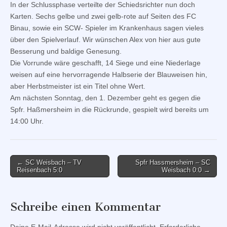
In der Schlussphase verteilte der Schiedsrichter nun doch
Karten. Sechs gelbe und zwei gelb-rote auf Seiten des FC
Binau, sowie ein SCW- Spieler im Krankenhaus sagen vieles
über den Spielverlauf. Wir wünschen Alex von hier aus gute
Besserung und baldige Genesung.
Die Vorrunde wäre geschafft, 14 Siege und eine Niederlage
weisen auf eine hervorragende Halbserie der Blauweisen hin,
aber Herbstmeister ist ein Titel ohne Wert.
Am nächsten Sonntag, den 1. Dezember geht es gegen die
Spfr. Haßmersheim in die Rückrunde, gespielt wird bereits um
14:00 Uhr.
Post
← SC Weisbach – TV
Spfr Hassmersheim – SC
Reisenbach 5:0
Weisbach 0:0 →
navigation
Schreibe einen Kommentar