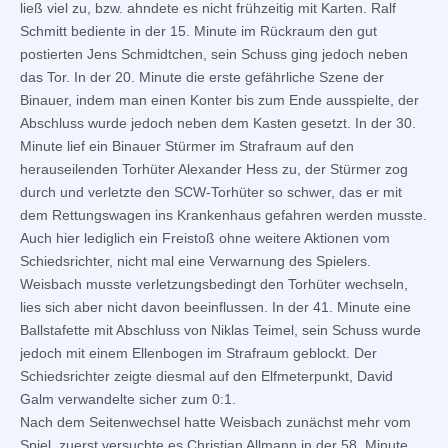
ließ viel zu, bzw. ahndete es nicht frühzeitig mit Karten. Ralf
Schmitt bediente in der 15. Minute im Rückraum den gut
postierten Jens Schmidtchen, sein Schuss ging jedoch neben
das Tor. In der 20. Minute die erste gefährliche Szene der
Binauer, indem man einen Konter bis zum Ende ausspielte, der
Abschluss wurde jedoch neben dem Kasten gesetzt. In der 30.
Minute lief ein Binauer Stürmer im Strafraum auf den
herauseilenden Torhüter Alexander Hess zu, der Stürmer zog
durch und verletzte den SCW-Torhüter so schwer, das er mit
dem Rettungswagen ins Krankenhaus gefahren werden musste.
Auch hier lediglich ein Freistoß ohne weitere Aktionen vom
Schiedsrichter, nicht mal eine Verwarnung des Spielers.
Weisbach musste verletzungsbedingt den Torhüter wechseln,
lies sich aber nicht davon beeinflussen. In der 41. Minute eine
Ballstafette mit Abschluss von Niklas Teimel, sein Schuss wurde
jedoch mit einem Ellenbogen im Strafraum geblockt. Der
Schiedsrichter zeigte diesmal auf den Elfmeterpunkt, David
Galm verwandelte sicher zum 0:1.
Nach dem Seitenwechsel hatte Weisbach zunächst mehr vom
Spiel, zuerst versuchte es Christian Allmann in der 58. Minute