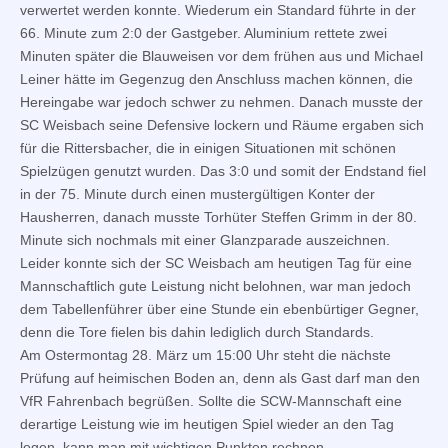
verwertet werden konnte. Wiederum ein Standard führte in der
66. Minute zum 2:0 der Gastgeber. Aluminium rettete zwei
Minuten später die Blauweisen vor dem frühen aus und Michael
Leiner hätte im Gegenzug den Anschluss machen können, die
Hereingabe war jedoch schwer zu nehmen. Danach musste der
SC Weisbach seine Defensive lockern und Räume ergaben sich
für die Rittersbacher, die in einigen Situationen mit schönen
Spielzügen genutzt wurden. Das 3:0 und somit der Endstand fiel
in der 75. Minute durch einen mustergültigen Konter der
Hausherren, danach musste Torhüter Steffen Grimm in der 80.
Minute sich nochmals mit einer Glanzparade auszeichnen.
Leider konnte sich der SC Weisbach am heutigen Tag für eine
Mannschaftlich gute Leistung nicht belohnen, war man jedoch
dem Tabellenführer über eine Stunde ein ebenbürtiger Gegner,
denn die Tore fielen bis dahin lediglich durch Standards.
Am Ostermontag 28. März um 15:00 Uhr steht die nächste
Prüfung auf heimischen Boden an, denn als Gast darf man den
VfR Fahrenbach begrüßen. Sollte die SCW-Mannschaft eine
derartige Leistung wie im heutigen Spiel wieder an den Tag
legen, kann man mit wichtigen Punkten rechnen.