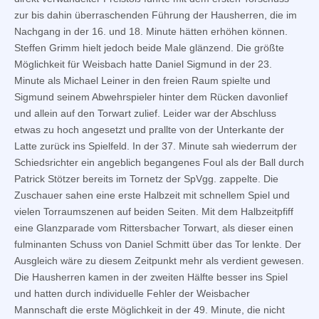
zur bis dahin überraschenden Führung der Hausherren, die im
Nachgang in der 16. und 18. Minute hätten erhöhen können.
Steffen Grimm hielt jedoch beide Male glänzend. Die größte
Möglichkeit für Weisbach hatte Daniel Sigmund in der 23.
Minute als Michael Leiner in den freien Raum spielte und
Sigmund seinem Abwehrspieler hinter dem Rücken davonlief
und allein auf den Torwart zulief. Leider war der Abschluss
etwas zu hoch angesetzt und prallte von der Unterkante der
Latte zurück ins Spielfeld. In der 37. Minute sah wiederrum der
Schiedsrichter ein angeblich begangenes Foul als der Ball durch
Patrick Stötzer bereits im Tornetz der SpVgg. zappelte. Die
Zuschauer sahen eine erste Halbzeit mit schnellem Spiel und
vielen Torraumszenen auf beiden Seiten. Mit dem Halbzeitpfiff
eine Glanzparade vom Rittersbacher Torwart, als dieser einen
fulminanten Schuss von Daniel Schmitt über das Tor lenkte. Der
Ausgleich wäre zu diesem Zeitpunkt mehr als verdient gewesen.
Die Hausherren kamen in der zweiten Hälfte besser ins Spiel
und hatten durch individuelle Fehler der Weisbacher
Mannschaft die erste Möglichkeit in der 49. Minute, die nicht