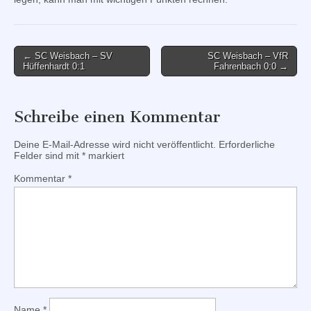
Post
← SC Weisbach – SV
SC Weisbach – VfR
Hüffenhardt 0:1
Fahrenbach 0:0 →
navigation
Schreibe einen Kommentar
Deine E-Mail-Adresse wird nicht veröffentlicht.
Erforderliche
Felder sind mit
*
markiert
Kommentar
*
Name
*