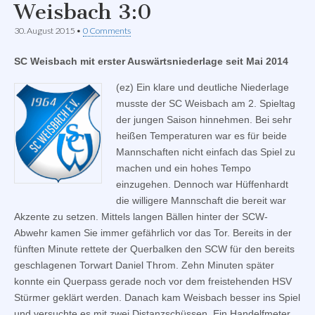
Weisbach 3:0
30. August 2015
•
0 Comments
SC Weisbach mit erster Auswärtsniederlage seit Mai 2014
(ez) Ein klare und deutliche Niederlage
musste der SC Weisbach am 2. Spieltag
der jungen Saison hinnehmen. Bei sehr
heißen Temperaturen war es für beide
Mannschaften nicht einfach das Spiel zu
machen und ein hohes Tempo
einzugehen. Dennoch war Hüffenhardt
die willigere Mannschaft die bereit war
Akzente zu setzen. Mittels langen Bällen hinter der SCW-
Abwehr kamen Sie immer gefährlich vor das Tor. Bereits in der
fünften Minute rettete der Querbalken den SCW für den bereits
geschlagenen Torwart Daniel Throm. Zehn Minuten später
konnte ein Querpass gerade noch vor dem freistehenden HSV
Stürmer geklärt werden. Danach kam Weisbach besser ins Spiel
und versuchte es mit zwei Distanzschüssen. Ein Handelfmeter