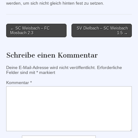
werden, um sich nicht gleich hinten fest zu setzen.
Post
← SC Weisbach – FC
SV Dielbach – SC Weisbach
Mosbach 2:3
1:5 →
navigation
Schreibe einen Kommentar
Deine E-Mail-Adresse wird nicht veröffentlicht.
Erforderliche
Felder sind mit
*
markiert
Kommentar
*