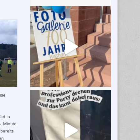
sse
ief in
. Minute
bereits
en