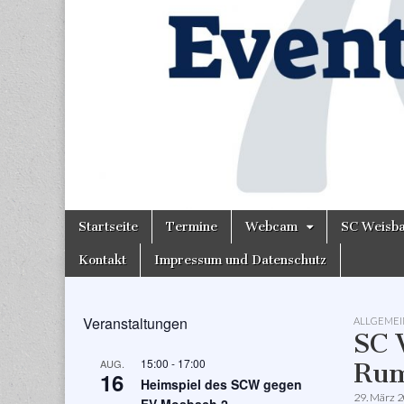
Skip
Main
Startseite
Termine
Webcam
SC Weisb
to
menu
content
Kontakt
Impressum und Datenschutz
Veranstaltungen
ALLGEMEI
SC 
15:00
-
17:00
AUG.
Rum
16
Heimspiel des SCW gegen
29. März 