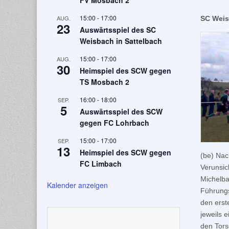
FV Mosbach 2
15:00
-
17:00
AUG.
SC Weis
23
Auswärtsspiel des SC
Weisbach in Sattelbach
15:00
-
17:00
AUG.
30
Heimspiel des SCW gegen
TS Mosbach 2
16:00
-
18:00
SEP.
5
Auswärtsspiel des SCW
gegen FC Lohrbach
15:00
-
17:00
SEP.
13
Heimspiel des SCW gegen
(be) Nac
FC Limbach
Verunsic
Michelba
Kalender anzeigen
Führungs
den erst
jeweils 
den Tors