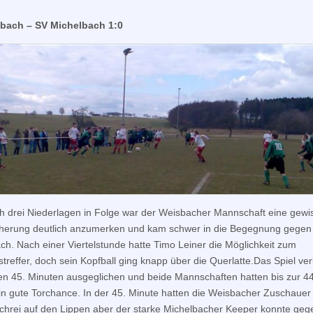
SC
Weisbach
bach – SV Michelbach 1:0
erringt
mit
Rumpfmannschaft
wichtigen
Sieg
h drei Niederlagen in Folge war der Weisbacher Mannschaft eine gewi
herung deutlich anzumerken und kam schwer in die Begegnung gegen
ch. Nach einer Viertelstunde hatte Timo Leiner die Möglichkeit zum
treffer, doch sein Kopfball ging knapp über die Querlatte.Das Spiel verl
en 45. Minuten ausgeglichen und beide Mannschaften hatten bis zur 44
ein gute Torchance. In der 45. Minute hatten die Weisbacher Zuschauer 
chrei auf den Lippen aber der starke Michelbacher Keeper konnte geg