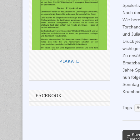
Spielertr
Nach der
Wie bere
Torchanc
und Juli
Druck je
wichtige
Zu erwäh
PLAKATE
Ersatzba
Jahre Sp
nun folg
Sonntag 
Krumbach
FACEBOOK
Tags:
S
Post
← Kevi
Jugend