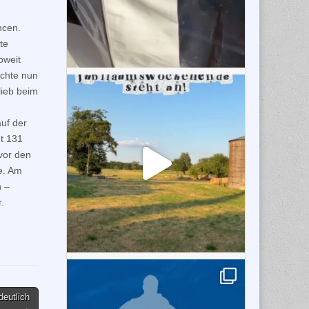
ncen.
te
oweit
achte nun
lieb beim
uf der
t 131
vor den
e. Am
 –
.
deutlich
→