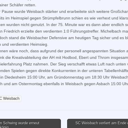
ainer Schäfer retten.
 Pause wurde Weisbach stärker und erarbeitete sich weitere Großcha
its im Heimspiel gegen Strümpfelbrunn schien es wie verhext und klars
en wurden nicht genutzt. In der 75. Minute war es dann aber endlich s
an Friedrich erzielte den verdienten 1:0 Führungstreffer. Michelbach m
doch stand die Weisbacher Defensive am heutigen Tag sicher und es b
n und verdienten Heimsieg.
nen wäre noch, dass aufgrund der personell angespannten Situation a
nk die Kreativabteilung der AH mit Hodbod, Ebert und Throm insgesam
ielerfahrung Platz nahmen. Der Sieg verschafft etwas Luft nach unten 
enden Spielen gegen direkte Konkurrenten in der unteren Tabellenhälft
in Diedesheim 15:00 Uhr, am Gründonnerstag um 18:30 Uhr Weisbach
 und am Ostermontag ebenfalls in Weisbach gegen Asbach 15:00 Uhr
C Weisbach
n Schwing wurde erneut
SC Weisbach verliert am Ende 
könig