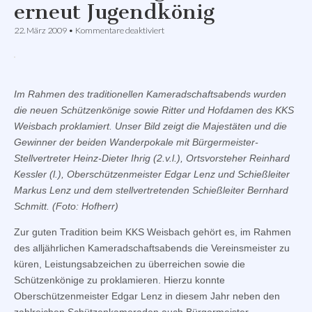
erneut Jugendkönig
für
22. März 2009
•
Kommentare deaktiviert
Kevin
Schwing
wurde
erneut
Jugendkönig
Im Rahmen des traditionellen Kameradschaftsabends wurden
die neuen Schützenkönige sowie Ritter und Hofdamen des KKS
Weisbach proklamiert. Unser Bild zeigt die Majestäten und die
Gewinner der beiden Wanderpokale mit Bürgermeister-
Stellvertreter Heinz-Dieter Ihrig (2.v.l.), Ortsvorsteher Reinhard
Kessler (l.), Oberschützenmeister Edgar Lenz und Schießleiter
Markus Lenz und dem stellvertretenden Schießleiter Bernhard
Schmitt. (Foto: Hofherr)
Zur guten Tradition beim KKS Weisbach gehört es, im Rahmen
des alljährlichen Kameradschaftsabends die Vereinsmeister zu
küren, Leistungsabzeichen zu überreichen sowie die
Schützenkönige zu proklamieren. Hierzu konnte
Oberschützenmeister Edgar Lenz in diesem Jahr neben den