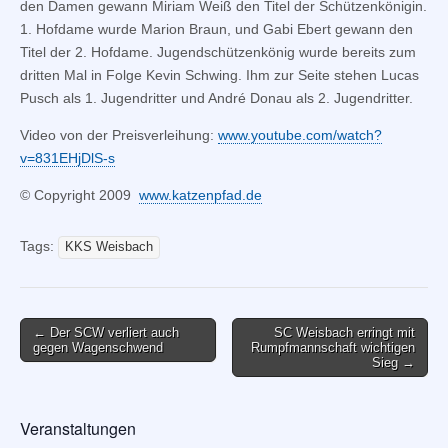
den Damen gewann Miriam Weiß den Titel der Schützenkönigin.
1. Hofdame wurde Marion Braun, und Gabi Ebert gewann den
Titel der 2. Hofdame. Jugendschützenkönig wurde bereits zum
dritten Mal in Folge Kevin Schwing. Ihm zur Seite stehen Lucas
Pusch als 1. Jugendritter und André Donau als 2. Jugendritter.
Video von der Preisverleihung:
www.youtube.com/watch?
v=831EHjDlS-s
© Copyright 2009
www.katzenpfad.de
Tags:
KKS Weisbach
Post
← Der SCW verliert auch
SC Weisbach erringt mit
gegen Wagenschwend
Rumpfmannschaft wichtigen
navigation
Sieg →
Veranstaltungen