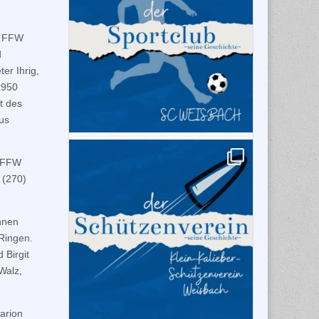
r FFW
d
er Ihrig,
 950
t des
us
r FFW
 (270)
nnen
Ringen.
 Birgit
Walz,
Marion