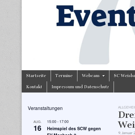
Skip
Main
Startseite
Termine
Webcam
SC Weisb
to
menu
content
Kontakt
Impressum und Datenschutz
Veranstaltungen
ALLGEMEI
Dre
15:00
-
17:00
AUG.
Wei
16
Heimspiel des SCW gegen
9. Januar 