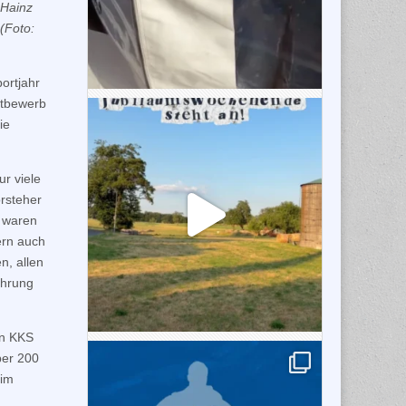
 Hainz
(Foto:
ortjahr
ttbewerb
ie
r viele
rsteher
e waren
ern auch
n, allen
ehrung
en KKS
ber 200
 im