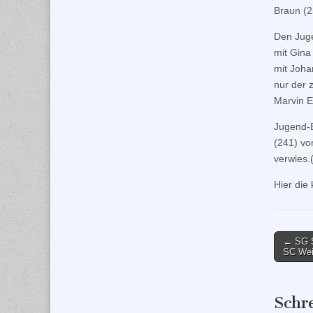
Braun (2
Den Jug
mit Gina
mit Joha
nur der 
Marvin E
Jugend-E
(241) vo
verwies.
Hier die
Post
← SG S
SC Wei
naviga
Schr