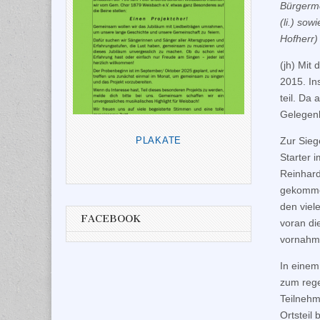
Bürgerm
(li.) so
Hofherr)
(jh) Mit
2015. In
teil. Da
Gelegenh
Zur Sieg
PLAKATE
Starter 
Reinhard
gekommen
den viel
FACEBOOK
voran di
vornahm
In eine
zum rege
Teilnehm
Ortsteil