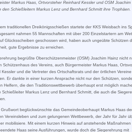
eister Markus Haas,
Ortvorsteher Reinhard Kessler und OSM Joachim
wie den Schießleitern Markus Lenz und Bernhard Schmitt ihre Trophäen. 
 dem traditionellen Dreikönigsschießen startete der KKS Weisbach ins Sp
sgesamt nahmen 55 Mannschaften mit über 200 Einzelstartern am We
 auf Glücksscheiben geschossen wird, haben auch ungeübte Schützen d
eit, gute Ergebnisse zu erreichen.
erehrung begrüßte Oberschützenmeister (OSM) Joachim Hainz nicht nu
im Schützenhaus des Vereins, auch Bürgermeister Markus Haas, Ortsvo
 Kessler und die Vertreter des Ortschaftsrats und der örtlichen Verein
. Er dankte in einer kurzen Ansprache nicht nur den Schützen, sond
en Helfern, die den Traditionswettbewerb überhaupt erst möglich mache
e Schießleiter Markus Lenz und Bernhard Schmitt, die auch die Sieger
en.
m Grußwort beglückwünschte das Gemeindeoberhaupt Markus Haas d
n Vereinsleben und zum gelungenen Wettbewerb, der Jahr für Jahr ü
er mobilisiere. Mit einem kurzen Hinweis auf anstehende Maßnahmen
 beendete Haas seine Ausführungen, wurde doch die Siegerehrung mit