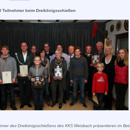
0 Teilnehmer beim Dreikönigsschießen
nner des Dreikönigsschießens des KKS Weisbach präsentieren im Bei