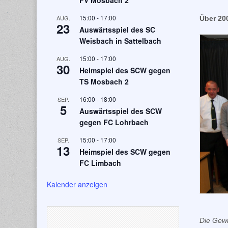
FV Mosbach 2
15:00
-
17:00
AUG.
Über 20
23
Auswärtsspiel des SC
Weisbach in Sattelbach
15:00
-
17:00
AUG.
30
Heimspiel des SCW gegen
TS Mosbach 2
16:00
-
18:00
SEP.
5
Auswärtsspiel des SCW
gegen FC Lohrbach
15:00
-
17:00
SEP.
13
Heimspiel des SCW gegen
FC Limbach
Kalender anzeigen
Die Gewi