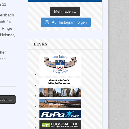
 11.
Mehr laden…
eisbach
ach 24
Auf Instagram folgen
4 Ringen
Heisner,
LINKS
cher
tze
sbach →