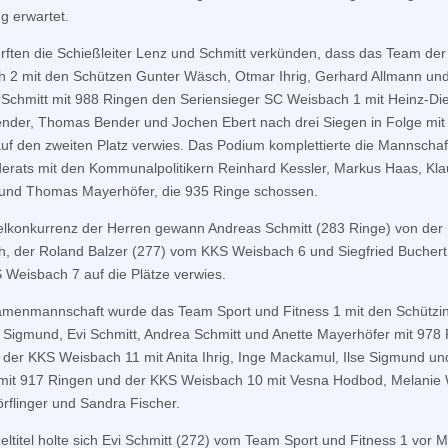
 erwartet.
rften die Schießleiter Lenz und Schmitt verkünden, dass das Team de
 2 mit den Schützen Gunter Wäsch, Otmar Ihrig, Gerhard Allmann un
Schmitt mit 988 Ringen den Seriensieger SC Weisbach 1 mit Heinz-Diet
ender, Thomas Bender und Jochen Ebert nach drei Siegen in Folge mit
uf den zweiten Platz verwies. Das Podium komplettierte die Mannschaf
rats mit den Kommunalpolitikern Reinhard Kessler, Markus Haas, Kla
und Thomas Mayerhöfer, die 935 Ringe schossen.
elkonkurrenz der Herren gewann Andreas Schmitt (283 Ringe) von de
, der Roland Balzer (277) vom KKS Weisbach 6 und Siegfried Buchert
Weisbach 7 auf die Plätze verwies.
menmannschaft wurde das Team Sport und Fitness 1 mit den Schützi
Sigmund, Evi Schmitt, Andrea Schmitt und Anette Mayerhöfer mit 978 
e der KKS Weisbach 11 mit Anita Ihrig, Inge Mackamul, Ilse Sigmund und
mit 917 Ringen und der KKS Weisbach 10 mit Vesna Hodbod, Melanie 
rflinger und Sandra Fischer.
eltitel holte sich Evi Schmitt (272) vom Team Sport und Fitness 1 vor 