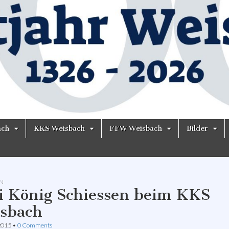
ach
KKS Weisbach
FFW Weisbach
Bilder
N
i König Schiessen beim KKS
sbach
2015
•
0 Comments