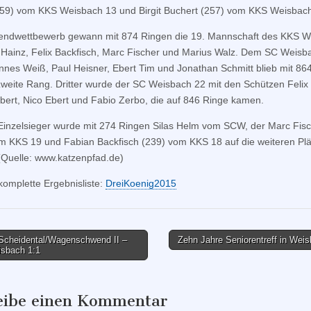
59) vom KKS Weisbach 13 und Birgit Buchert (257) vom KKS Weisbach
endwettbewerb gewann mit 874 Ringen die 19. Mannschaft des KKS W
 Hainz, Felix Backfisch, Marc Fischer und Marius Walz. Dem SC Weisb
nnes Weiß, Paul Heisner, Ebert Tim und Jonathan Schmitt blieb mit 86
zweite Rang. Dritter wurde der SC Weisbach 22 mit den Schützen Felix 
bert, Nico Ebert und Fabio Zerbo, die auf 846 Ringe kamen.
inzelsieger wurde mit 274 Ringen Silas Helm vom SCW, der Marc Fis
m KKS 19 und Fabian Backfisch (239) vom KKS 18 auf die weiteren Plä
(Quelle: www.katzenpfad.de)
 komplette Ergebnisliste:
DreiKoenig2015
cheidental/Wagenschwend II –
Zehn Jahre Seniorentreff in Wei
sbach 1:1
tion
eibe einen Kommentar