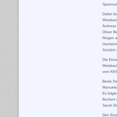
Spannung
Dabei du
Weisbach
Andreas 
Oliver B
Ringen a
Gemeinde
Schölch 
Die Einz
Weisbach
vom KKS 
Beste Da
Manuela 
Es folgt
Buchert 
Sarah Dö
Den Einz