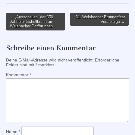
Post
← „Ausschellen“ der 650
31. Weisbacher Brunnenfest
Jahrfeier Schollbrunn am
– Voranzeige →
navigation
Weisbacher Dorfbrunnen
Schreibe einen Kommentar
Deine E-Mail-Adresse wird nicht veröffentlicht.
Erforderliche
Felder sind mit
*
markiert
Kommentar
*
Name
*